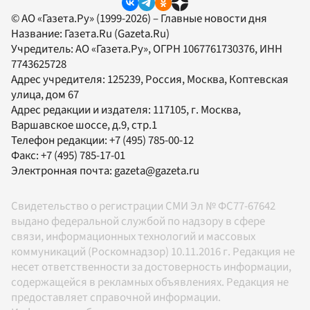
© АО «Газета.Ру» (1999-2026) – Главные новости дня
Название:
Газета.Ru
(Gazeta.Ru)
Учредитель:
АО «Газета.Ру»
, ОГРН 1067761730376, ИНН
7743625728
Адрес учредителя: 125239, Россия, Москва, Коптевская
улица, дом 67
Адрес редакции и издателя:
117105
, г.
Москва
,
Варшавское шоссе, д.9, стр.1
Телефон редакции:
+7 (495) 785-00-12
Факс:
+7 (495) 785-17-01
Электронная почта:
gazeta@gazeta.ru
Свидетельство о регистрации СМИ Эл № ФС77-67642
выдано федеральной службой по надзору в сфере
связи, информационных технологий и массовых
коммуникаций (Роскомнадзор) 10.11.2016 г. Редакция не
несет ответственности за достоверность информации,
содержащейся в рекламных объявлениях. Редакция не
предоставляет справочной информации.