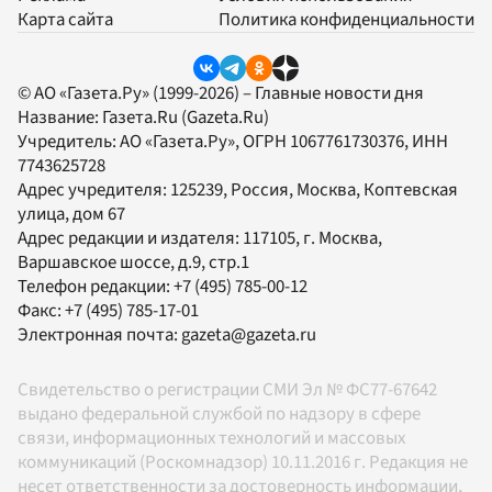
Карта сайта
Политика конфиденциальности
© АО «Газета.Ру» (1999-2026) – Главные новости дня
Название:
Газета.Ru
(Gazeta.Ru)
Учредитель:
АО «Газета.Ру»
, ОГРН 1067761730376, ИНН
7743625728
Адрес учредителя: 125239, Россия, Москва, Коптевская
улица, дом 67
Адрес редакции и издателя:
117105
, г.
Москва
,
Варшавское шоссе, д.9, стр.1
Телефон редакции:
+7 (495) 785-00-12
Факс:
+7 (495) 785-17-01
Электронная почта:
gazeta@gazeta.ru
Свидетельство о регистрации СМИ Эл № ФС77-67642
выдано федеральной службой по надзору в сфере
связи, информационных технологий и массовых
коммуникаций (Роскомнадзор) 10.11.2016 г. Редакция не
несет ответственности за достоверность информации,