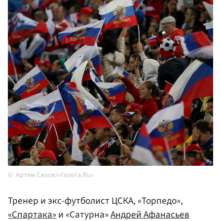
Артем Сизов/«Газета.Ru»
Тренер и экс-футболист ЦСКА, «Торпедо»,
«Спартака»
и «Сатурна»
Андрей Афанасьев