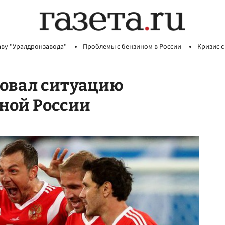
аву "Уралдронзавода"
Проблемы с бензином в России
Кризис с
овал ситуацию
рной России