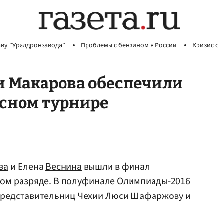
аву "Уралдронзавода"
Проблемы с бензином в России
Кризис с
и Макарова обеспечили
исном турнире
ва
и Елена
Веснина
вышли в финал
ном разряде. В полуфинале Олимпиады-2016
 представительниц Чехии Люси Шафаржову и