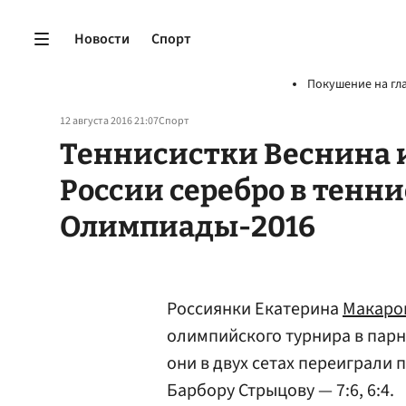
Новости
Спорт
Покушение на гл
12 августа 2016 21:07
Спорт
Теннисистки Веснина 
России серебро в тенн
Олимпиады-2016
Россиянки Екатерина
Макаро
олимпийского турнира в пар
они в двух сетах переиграли
Барбору Стрыцову — 7:6, 6:4.