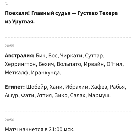
'1
Поехали! Главный судья — Густаво Техера
из Уругвая.
20:55
Австралия:
Бич, Бос, Чиркати, Суттар,
Херрингтон, Бехич, Вольпато, Ирвайн, О'Нил,
Меткалф, Иранкунда.
Египет:
Шобейр, Хани, Ибрахим, Хафез, Рабья,
Ашур, Фати, Аттия, Зико, Салах, Мармуш.
20:50
Матч начнется в 21:00 мск.