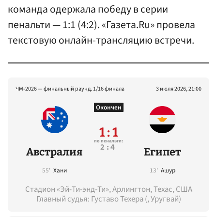
команда одержала победу в серии
пенальти — 1:1 (4:2). «Газета.Ru» провела
текстовую онлайн-трансляцию встречи.
ЧМ-2026 — финальный раунд. 1/16 финала
3 июля 2026, 21:00
Окончен
1 : 1
по пенальти:
2:4
Австралия
Египет
55'
Хани
13'
Ашур
Стадион «Эй-Ти-энд-Ти», Арлингтон, Техас, США
Главный судья: Густаво Техера (, Уругвай)