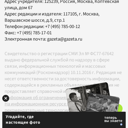
Адрес учредителя: 125239, Россия, Москва, Коптевская
улица, дом 67
Адрес редакции и издателя:
117105
, г.
Москва
,
Варшавское шоссе, д.9, стр.1
Телефон редакции:
+7 (495) 785-00-12
Факс:
+7 (495) 785-17-01
Электронная почта:
gazeta@gazeta.ru
Свидетельство о регистрации СМИ Эл № ФС77-67642
выдано федеральной службой по надзору в сфере
связи, информационных технологий и массовых
коммуникаций (Роскомнадзор) 10.11.2016 г. Редакция не
несет ответственности за достоверность информации,
содержащейся в рекламных объявлениях. Редакция не
предоставляет справочной информации.
Информация об ограничениях
На информационном ресурсе применяются
рекомендательные технологии в соответствии с
Правилами
Угадайте, где
настоящее фото
18+