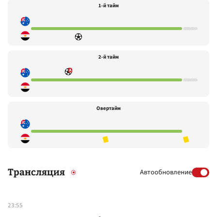
1-й тайм
2-й тайм
Овертайм
Трансляция
Автообновление
23:55