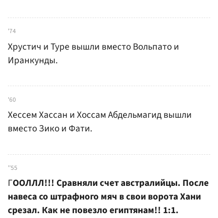
'74
Хрустич и Туре вышли вместо Вольпато и
Иранкунды.
'60
Хессем Хассан и Хоссам Абдельмагид вышли
вместо Зико и Фати.
''55
Г
ООЛЛЛ!!! Сравняли счет австралийцы. После
навеса со штрафного мяч в свои ворота Хани
срезал. Как не повезло египтянам!! 1:1.