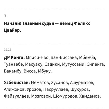
'1
Начали! Главный судья — немец Феликс
Цвайер.
02:25
ДР Конго:
Мпаси-Нзо, Ван-Биссака, Мбемба,
Туанзебе, Масуаку, Садики, Мутуссами, Сипенга,
Бакамбу, Висса, Мбуку.
Узбекистан:
Нематов, Хусанов, Ашурматов,
Алижонов, Урозов, Насруллаев, Шукуров,
Файзуллаев, Мозговой, Шомуродов, Хамдамов.