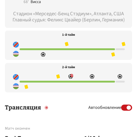
68'
Висса
Стадион «Мерседес-Бенц Стэдиум», Атланта, США
Главный судья: Феликс Цвайер (Берлин, Германия)
1-й тайм
2-й тайм
Трансляция
Автообновление
Матч окончен