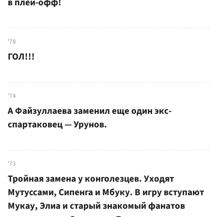
в плей-офф!
'78
ГОЛ!!!
'74
А Файзуллаева заменил еще один экс-
спартаковец — Урунов.
'73
Тройная замена у конголезцев. Уходят
Мутуссами, Сипенга и Мбуку. В игру вступают
Мукау, Элиа и старый знакомый фанатов