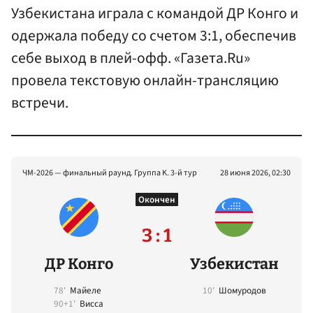
Узбекистана играла с командой ДР Конго и
одержала победу со счетом 3:1, обеспечив
себе выход в плей-офф. «Газета.Ru»
провела текстовую онлайн-трансляцию
встречи.
ЧМ-2026 — финальный раунд. Группа K. 3-й тур
28 июня 2026, 02:30
Окончен
3 : 1
ДР Конго
Узбекистан
78'
Майеле
10'
Шомуродов
90+1'
Висса