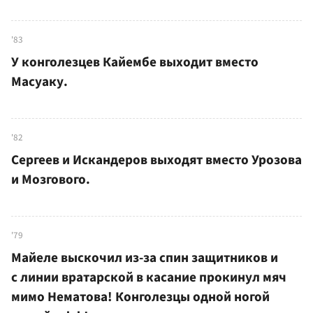
'83
У конголезцев Кайембе выходит вместо
Масуаку.
'82
Сергеев и Искандеров выходят вместо Урозова
и Мозгового.
'79
Майеле выскочил из-за спин защитников и
с линии вратарской в касание прокинул мяч
мимо Нематова! Конголезцы одной ногой