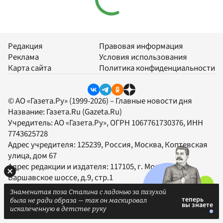
Редакция
Правовая информация
Реклама
Условия использования
Карта сайта
Политика конфиденциальности
© АО «Газета.Ру» (1999-2026) – Главные новости дня
Название:
Газета.Ru
(Gazeta.Ru)
Учредитель:
АО «Газета.Ру»
, ОГРН 1067761730376, ИНН
7743625728
Адрес учредителя: 125239, Россия, Москва, Коптевская
улица, дом 67
Адрес редакции и издателя:
117105
, г.
Москва
,
Варшавское шоссе, д.9, стр.1
Телефон редакции:
+7 (495) 785-00-12
Знаменитая поза Сталина с ладонью за пазухой
Факс:
+7 (495) 785-17-01
была не ради образа — так он маскировал
Электронная почта:
gazeta@gazeta.ru
искалеченную в детстве руку