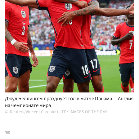
Джуд Беллингем празднует гол в матче Панама — Англия
на чемпионате мира
Reuters/Vincent Carchietta TPX IMAGES OF THE DAY
'60