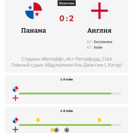
Окончен
0 : 2
Панама
Англия
62'
Беллингем
67'
Кейн
Стадион «Метлайф», Ист-Ратерфорд, США
Главный судья: Абдулрахман Аль-Джассим (, Катар)
1-й тайм
2-й тайм