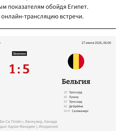
ым показателям обойдя Египет.
ю онлайн-трансляцию встречи.
р
27 июня 2026, 06:00
Окончен
1 : 5
Бельгия
28'
Троссард
86'
Лукаку
50'
Троссард
66'
Де Брёйне
90+4'
Салемакерс
Би-Си Плэйс», Ванкувер, Канада
дья: Адхам Махадме (, Иордания)