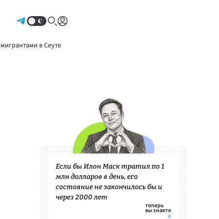
Авторизоваться
 мигрантами в Сеуте
Если бы Илон Маск тратил по 1
млн долларов в день, его
состояние не закончилось бы и
через 2000 лет