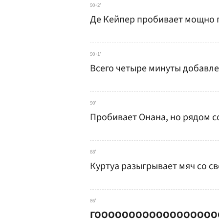
90+2'
Де Кейпер пробивает мощно п
90+1'
Всего четыре минуты добавле
90'
Пробивает Онана, но рядом с
88'
Куртуа разыгрывает мяч со с
86'
ГООООООООООООООООООО