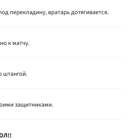
од перекладину, вратарь дотягивается.
но к матчу.
о штангой.
воими защитниками.
Л!!