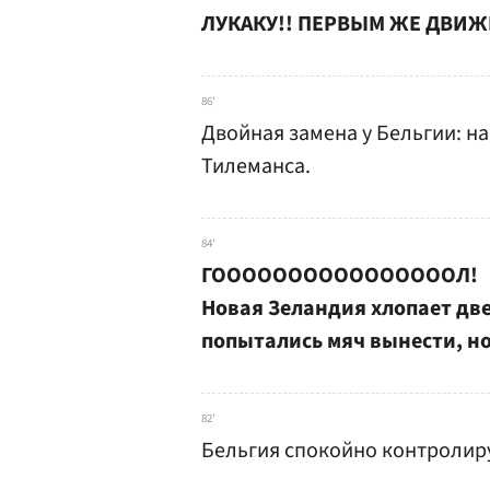
ЛУКАКУ!! ПЕРВЫМ ЖЕ ДВИЖ
86'
Двойная замена у Бельгии: на
Тилеманса.
84'
ГООООООООООООООООЛ!
Новая Зеландия хлопает две
попытались мяч вынести, но
82'
Бельгия спокойно контролиру