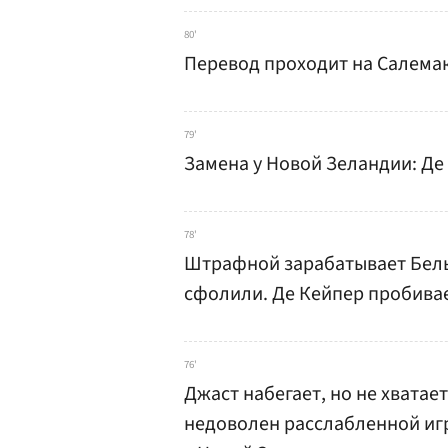
80'
Перевод проходит на Салемак
79'
Замена у Новой Зеландии: Де
78'
Штрафной зарабатывает Бельг
сфолили. Де Кейпер пробивае
76'
Джаст набегает, но не хватае
недоволен расслабленной игр