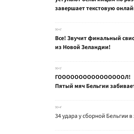
завершает текстовую онлай
90+6'
Все! Звучит финальный свис
из Новой Зеландии!
90+5'
ГООООООООООООООООЛ!
Пятый мяч Бельгии забивае
90+4'
34 удара у сборной Бельгии в