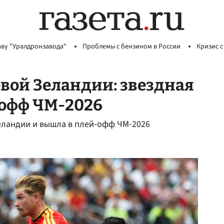
аву "Уралдронзавода"
Проблемы с бензином в России
Кризис с
вой Зеландии: звездная
-офф ЧМ-2026
еландии и вышла в плей-офф ЧМ-2026