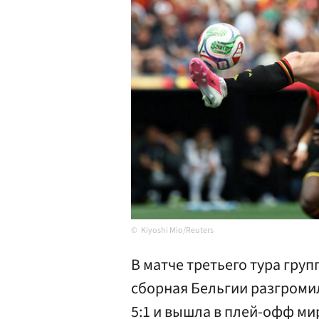
Kiyoshi Mio/Reuters
В матче третьего тура гру
сборная Бельгии разгроми
5:1 и вышла в плей-офф ми