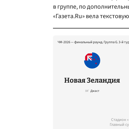
в группе, по дополнительн
«Газета.Ru» вела текстову
ЧМ-2026 — финальный раунд. Группа G. 3-й ту
Новая Зеландия
84'
Джаст
Стадион «
Главный су