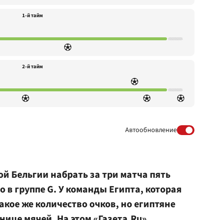
1-й тайм
2-й тайм
Автообновление
ой Бельгии набрать за три матча пять
о в группе G. У команды Египта, которая
акое же количество очков, но египтяне
нице мячей. На этом «Газета.Ru»