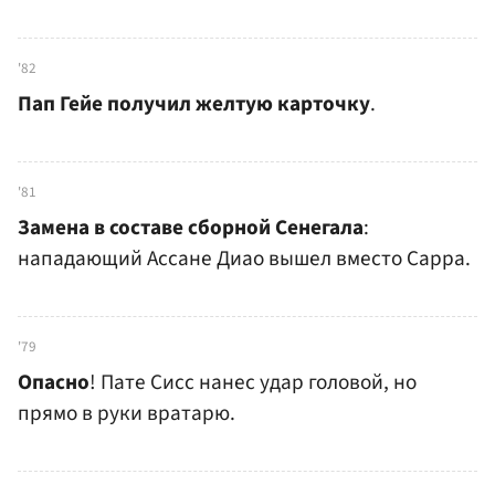
'82
Пап Гейе получил желтую карточку
.
'81
Замена в составе сборной Сенегала
:
нападающий Ассане Диао вышел вместо Сарра.
'79
Опасно
! Пате Сисс нанес удар головой, но
прямо в руки вратарю.