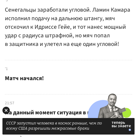
Сенегальцы заработали угловой. Ламин Камара
исполнил подачу на дальнюю штангу, мяч
отскочил к Идриссе Гейе, и тот нанес мощный
удар с радиуса штрафной, но мяч попал
в защитника и улетел на еще один угловой!
'1
Матч начался!
21:57
На данный момент ситуация в группе I такова
:
1) Франция (шесть очков), 2) Норвегия (шесть
СССР запустил человека в космос раньше, чем по
очков), 3) Сенегал (ноль очков), 4) Ирак (ноль
всему США разрешили межрасовые браки