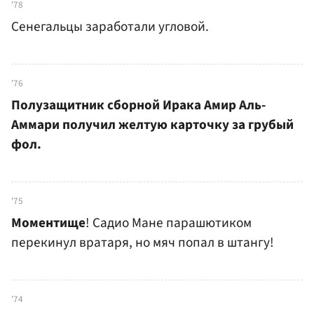
'78
Сенегальцы заработали угловой.
'76
Полузащитник сборной Ирака Амир Аль-
Аммари получил желтую карточку за грубый
фол.
'75
Моментище
! Садио Мане парашютиком
перекинул вратаря, но мяч попал в штангу!
'74