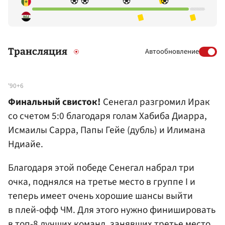
Трансляция
Автообновление
'90+6
Финальный свисток!
Сенегал разгромил Ирак
со счетом 5:0 благодаря голам Хабиба Диарра,
Исмаилы Сарра, Папы Гейе (дубль) и Илимана
Ндиайе.
Благодаря этой победе Сенегал набрал три
очка, поднялся на третье место в группе I и
теперь имеет очень хорошие шансы выйти
в плей-офф ЧМ. Для этого нужно финишировать
в топ-8 лучших команд, занявших третье место