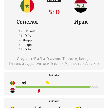
5 : 0
Сенегал
Ирак
82'
Ндиайе
71'
Гейе
4'
Диарра
56'
Сарр
59'
Гейе
Стадион «Би-Эм-О Филд», Торонто, Канада
Главный судья: Энтони Тейлор (Манчестер, Англия)
1-й тайм
2-й тайм