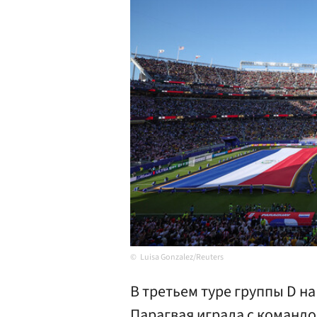
Luisa Gonzalez/Reuters
В третьем туре группы D н
Парагвая играла с командо