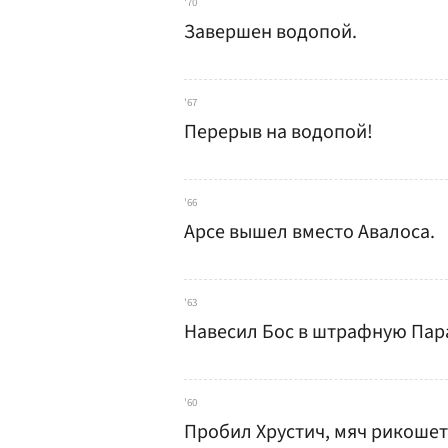
'70
Завершен водопой.
'67
Перерыв на водопой!
'66
Арсе вышел вместо Авалоса.
'63
Навесил Бос в штрафную Пара
'60
Пробил Хрустич, мяч рикошет