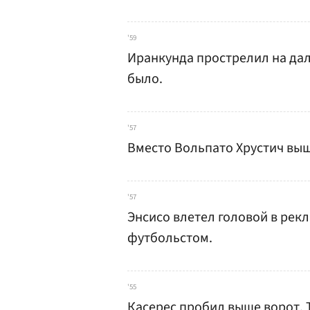
'59
Иранкунда прострелил на дал
было.
'57
Вместо Вольпато Хрустич вы
'57
Энсисо влетел головой в рек
футбольстом.
'55
Касерес пробил выше ворот. 