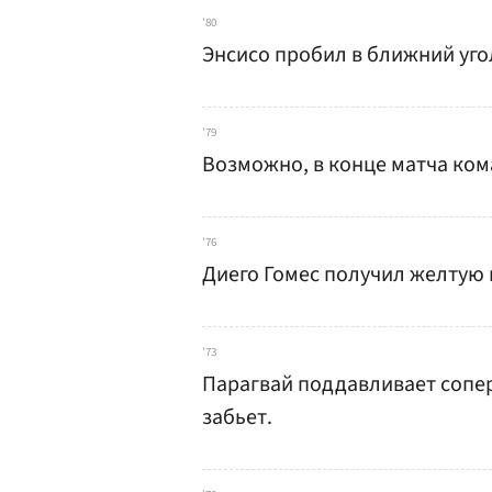
'80
Энсисо пробил в ближний уго
'79
Возможно, в конце матча ком
'76
Диего Гомес получил желтую 
'73
Парагвай поддавливает сопер
забьет.