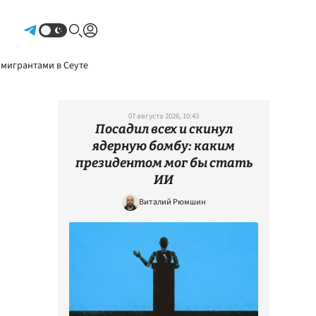
Авторизоваться
 мигрантами в Сеуте
07 августа 2026, 10:43
Посадил всех и скинул
ядерную бомбу: каким
президентом мог бы стать
ИИ
Виталий Рюмшин