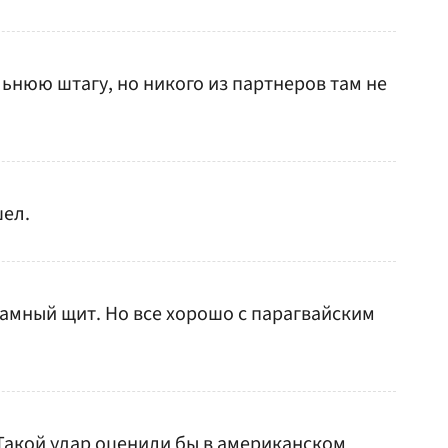
ьнюю штагу, но никого из партнеров там не
шел.
ламный щит. Но все хорошо с парагвайским
Такой удар оценили бы в американском