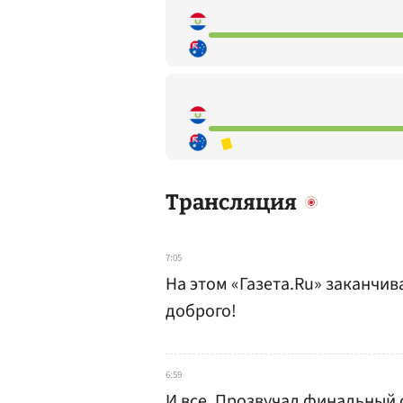
Трансляция
7:05
На этом «Газета.Ru» заканчи
доброго!
6:59
И все. Прозвучал финальный с