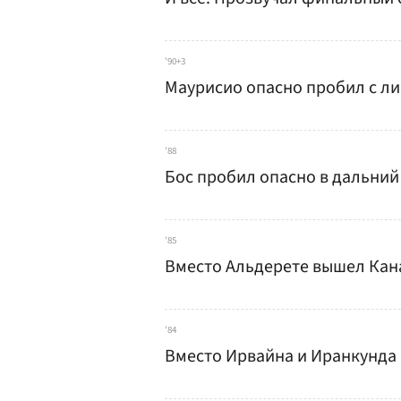
'90+3
Маурисио опасно пробил с ли
'88
Бос пробил опасно в дальний у
'85
Вместо Альдерете вышел Кан
'84
Вместо Ирвайна и Иранкунда 