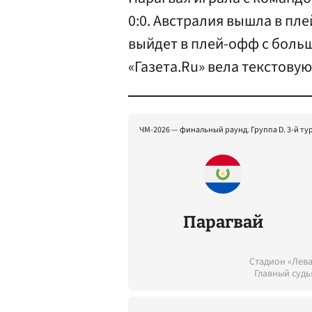
0:0. Австралия вышла в пл
выйдет в плей-офф с больш
«Газета.Ru» вела текстову
ЧМ-2026 — финальный раунд. Группа D. 3-й ту
Парагвай
Стадион «Лева
Главный судь