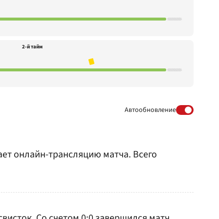
2-й тайм
Автообновление
вает онлайн-трансляцию матча. Всего
висток. Со счетом 0:0 завершился матч.