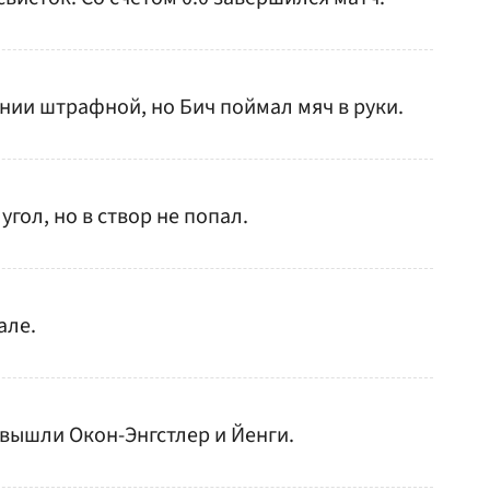
нии штрафной, но Бич поймал мяч в руки.
гол, но в створ не попал.
але.
вышли Окон-Энгстлер и Йенги.