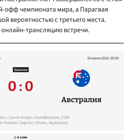
ей-офф чемпионата мира, а Парагвая
ой вероятностью с третьего места.
ю онлайн-трансляцию встречи.
р
26 июня 2026, 05:00
Окончен
0 : 0
Австралия
йс», Санта-Клара, Калифорния, США
я: Клеман Тюрпен (Уллен, Франция)
1-й тайм