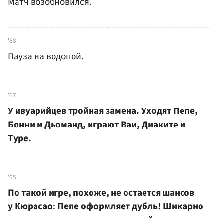
Матч возобновился.
'68
Пауза на водопой.
'67
У ивуарийцев тройная замена. Уходят Пепе,
Бонни и Дьоманд, играют Ваи, Диаките и
Туре.
'65
По такой игре, похоже, не остается шансов
у Кюрасао: Пепе оформляет дубль! Шикарно