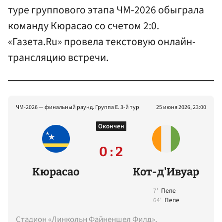
туре группового этапа ЧМ-2026 обыграла
команду Кюрасао со счетом 2:0.
«Газета.Ru» провела текстовую онлайн-
трансляцию встречи.
ЧМ-2026 — финальный раунд. Группа E. 3-й тур
25 июня 2026, 23:00
Окончен
0 : 2
Кюрасао
Кот-д'Ивуар
7'
Пепе
64'
Пепе
Стадион «Линкольн Файненшел Филд»,