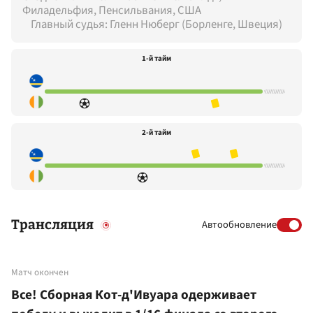
Филадельфия, Пенсильвания, США
Главный судья: Гленн Нюберг (Борленге, Швеция)
1-й тайм
2-й тайм
Трансляция
Автообновление
Матч окончен
Все! Сборная Кот-д'Ивуара одерживает