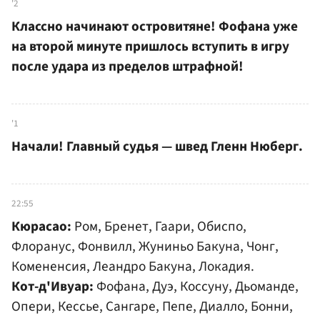
'2
Классно начинают островитяне! Фофана уже
на второй минуте пришлось вступить в игру
после удара из пределов штрафной!
'1
Начали! Главный судья — швед Гленн Нюберг.
22:55
Кюрасао:
Ром, Бренет, Гаари, Обиспо,
Флоранус, Фонвилл, Жуниньо Бакуна, Чонг,
Комененсия, Леандро Бакуна, Локадия.
Кот-д'Ивуар:
Фофана, Дуэ, Коссуну, Дьоманде,
Опери, Кессье, Сангаре, Пепе, Диалло, Бонни,