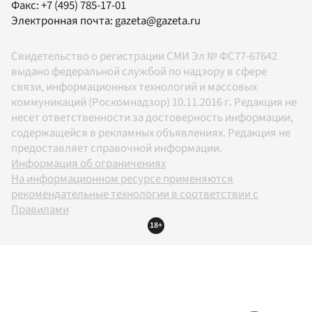
Факс:
+7 (495) 785-17-01
Электронная почта:
gazeta@gazeta.ru
Свидетельство о регистрации СМИ Эл № ФС77-67642
выдано федеральной службой по надзору в сфере
связи, информационных технологий и массовых
коммуникаций (Роскомнадзор) 10.11.2016 г. Редакция не
несет ответственности за достоверность информации,
содержащейся в рекламных объявлениях. Редакция не
предоставляет справочной информации.
Информация об ограничениях
На информационном ресурсе применяются
рекомендательные технологии в соответствии с
Правилами
18+