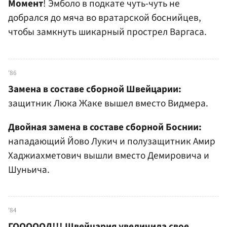
Момент
! Эмболо в подкате чуть-чуть не
добрался до мяча во вратарской боснийцев,
чтобы замкнуть шикарный прострел Варгаса.
'86
Замена в составе сборной Швейцарии:
защитник Люка Жаке вышел вместо Видмера.
Двойная замена в составе сборной Боснии:
нападающий Йово Лукич и полузащитник Амир
Хаджиахметович вышли вместо Демировича и
Шуньича.
'84
ГОООООЛ!!! Швейцария увеличила свое