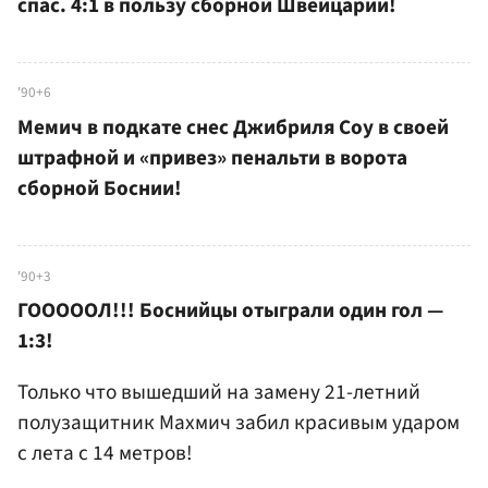
спас. 4:1 в пользу сборной Швейцарии!
'90+6
Мемич в подкате снес Джибриля Соу в своей
штрафной и «привез» пенальти в ворота
сборной Боснии!
'90+3
ГОООООЛ!!! Боснийцы отыграли один гол —
1:3!
Только что вышедший на замену 21-летний
полузащитник Махмич забил красивым ударом
с лета с 14 метров!