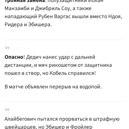
тройная замена
: полузащитники Йохан
Манзамби и Джибриль Соу, а также
нападающий Рубен Варгас вышли вместо Ндоя,
Ридера и Эбишера.
'69
Опасно
! Дедич нанес удар с дальней
дистанции, и мяч рикошетом от защитника
пошел в створ, но Кобель справился!
В матче объявлен перерыв на водопой.
'66
Алайбегович пытался прорваться в штрафную
швейцарцев, но Эбишер и Фройлер