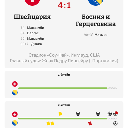
4 : 1
Швейцария
Босния и
Герцеговина
74'
Манзамби
84'
Варгас
90+3'
Махмич
90'
Манзамби
90+7'
Джака
Стадион «Соу-Фай», Инглвуд, США
Главный судья: Жоау Педру Пиньейру (, Португалия)
1-й тайм
2-й тайм