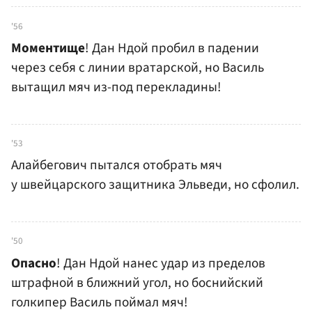
'56
Моментище
! Дан Ндой пробил в падении
через себя с линии вратарской, но Василь
вытащил мяч из-под перекладины!
'53
Алайбегович пытался отобрать мяч
у швейцарского защитника Эльведи, но сфолил.
'50
Опасно
! Дан Ндой нанес удар из пределов
штрафной в ближний угол, но боснийский
голкипер Василь поймал мяч!