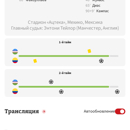
65'
Диас
90+9'
Кампас
Стадион «Ацтека», Мехико, Мексика
Главный судья: Энтони Тейлор (Манчестер, Англия)
1-й тайм
2-й тайм
Трансляция
Автообновление