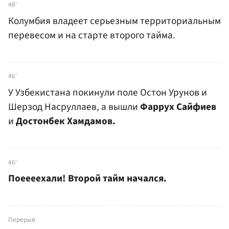
48'
Колумбия владеет серьезным территориальным
перевесом и на старте второго тайма.
46'
У Узбекистана покинули поле Остон Урунов и
Шерзод Насруллаев, а вышли
Фаррух Сайфиев
и
Достонбек Хамдамов.
46'
Поеееехали! Второй тайм начался.
Перерыв