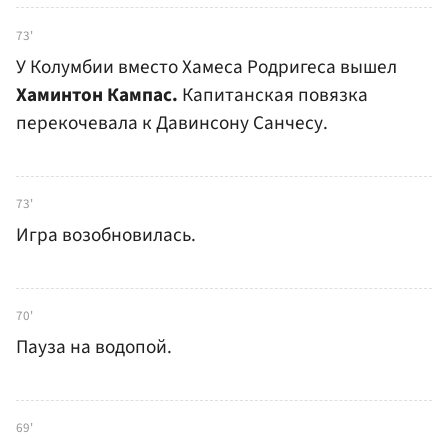
73'
У Колумбии вместо Хамеса Родригеса вышел
Хаминтон Кампас.
Капитанская повязка
перекочевала к Давинсону Санчесу.
73'
Игра возобновилась.
70'
Пауза на водопой.
69'