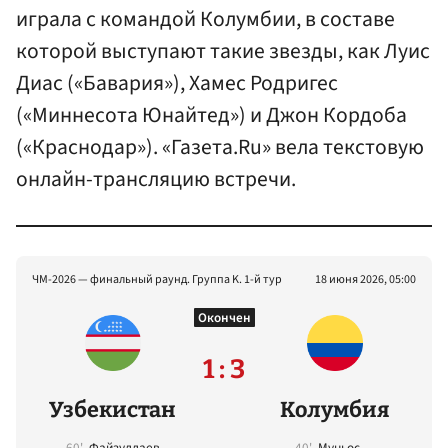
играла с командой Колумбии, в составе
которой выступают такие звезды, как Луис
Диас («Бавария»), Хамес Родригес
(«Миннесота Юнайтед») и Джон Кордоба
(«Краснодар»). «Газета.Ru» вела текстовую
онлайн-трансляцию встречи.
ЧМ-2026 — финальный раунд. Группа K. 1-й тур
18 июня 2026, 05:00
Окончен
1 : 3
Узбекистан
Колумбия
60'
Файзуллаев
40'
Муньос