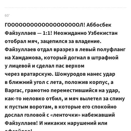
60'
ГОООООООООООООООООООЛ! Аббосбек
Файзуллаев — 1:1! Неожиданно Узбекистан
отобрал мяч, зацепился за владение.
Файзуллаев отдал вразрез в левый полуфланг
на Хамдамова, который догнал в штрафной
у лицевой и сделал пас верхом
через вратарскую. Шомуродов нанес удар
в ближний угол с лета, положив корпус, а
Варгас, грамотно переместившийся на удар,
как-то неловко отбил, и мяч вылетел за спину
к пустым воротам, в которые его спокойно
дослал головой с «ленточки» набежавший
Файзуллаев! И никаких нарушений или