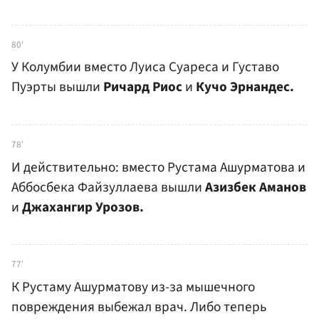
80'
У Колумбии вместо Луиса Суареса и Густаво
Пуэрты вышли
Ричард Риос
и
Кучо Эрнандес.
78'
И действительно: вместо Рустама Ашурматова и
Аббосбека Файзуллаева вышли
Азизбек Аманов
и
Джахангир Урозов.
77'
К Рустаму Ашурматову из-за мышечного
повреждения выбежал врач. Либо теперь