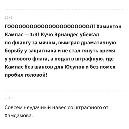
90+9'
ГООООООООООООООООООООООЛ! Хаминтон
Кампас — 1:3! Кучо Эрнандес убежал
по флангу за мячом, выиграл драматичную
борьбу у защитника и не стал тянуть время
у углового флага, а подал в штрафную, где
Кампас без шансов для Юсупов и без помех
пробил головой!
90+8'
Совсем неудачный навес со штрафного от
Хамдамова.