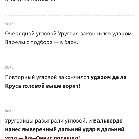
90+5'
Очередной угловой Уругвая закончился ударом
Варелы с подбора — в блок.
90+5'
Повторный угловой закончился
ударом де ла
Круса головой выше ворот!
90+4'
Уругвайцы разыграли угловой, и
Вальверде
нанес выверенный дальний удар в дальний
угол — Аль-Оваис потащил!