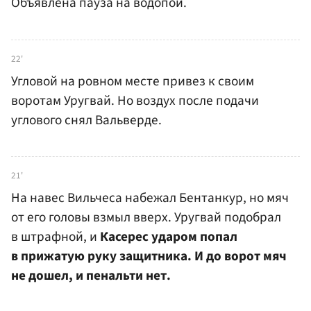
Объявлена пауза на водопой.
22'
Угловой на ровном месте привез к своим
воротам Уругвай. Но воздух после подачи
углового снял Вальверде.
21'
На навес Вильчеса набежал Бентанкур, но мяч
от его головы взмыл вверх. Уругвай подобрал
в штрафной, и
Касерес ударом попал
в прижатую руку защитника. И до ворот мяч
не дошел, и пенальти нет.