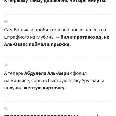
К первому тайму добавлено четыре минуты.
45'
Сам Виньяс и пробил головой после навеса со
штрафного из глубины —
бил в противоход, но
Аль-Оваис поймал в прыжке.
44'
А теперь
Абдулела Аль-Амри
сфолил
на Виньясе, сорвав быструю атаку Уругвая, и
получил
желтую карточку.
41'