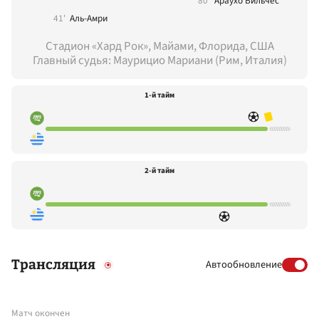
80'
Араухо Вильчес
41'
Аль-Амри
Стадион «Хард Рок», Майами, Флорида, США
Главный судья: Маурицио Мариани (Рим, Италия)
1-й тайм
2-й тайм
Трансляция
Автообновление
Матч окончен