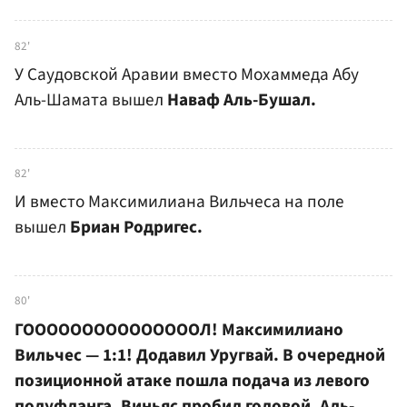
82'
У Саудовской Аравии вместо Мохаммеда Абу
Аль-Шамата вышел
Наваф Аль-Бушал.
82'
И вместо Максимилиана Вильчеса на поле
вышел
Бриан Родригес.
80'
ГОООООООООООООООЛ! Максимилиано
Вильчес — 1:1! Додавил Уругвай. В очередной
позиционной атаке пошла подача из левого
полуфланга, Виньяс пробил головой, Аль-