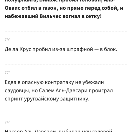
Оваис отбил в газон, но прямо перед собой, и
набежавший Вильчес вогнал в сетку!
79'
Де ла Крус пробил из-за штрафной — в блок.
77'
Едва в опасную контратаку не убежали
саудовцы, но Салем Аль-Давсари проиграл
спринт уругвайскому защитнику.
74'
Нассер Аль-Давсари, выбивая мяч головой