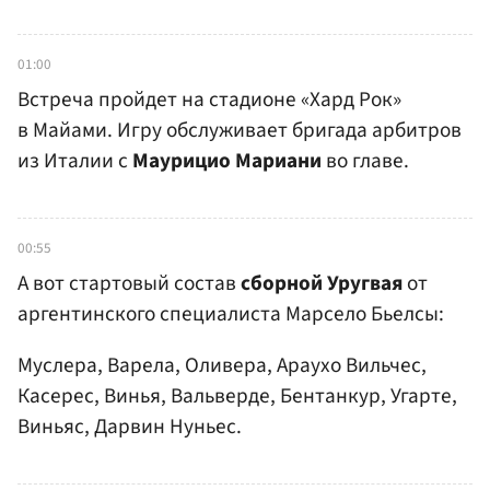
01:00
Встреча пройдет на стадионе «Хард Рок»
в Майами. Игру обслуживает бригада арбитров
из Италии с
Маурицио Мариани
во главе.
00:55
А вот стартовый состав
сборной Уругвая
от
аргентинского специалиста Марсело Бьелсы:
Муслера, Варела, Оливера, Араухо Вильчес,
Касерес, Винья, Вальверде, Бентанкур, Угарте,
Виньяс, Дарвин Нуньес.