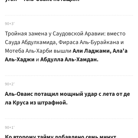
90+3'
Тройная замена у Саудовской Аравии: вместо
Сауда Абдулхамида, Фираса Аль-Бурайкана и
Мотеба Аль-Харби вышли
Али Ладжами, Ала'а
Аль-Хаджи
и
Абдулла Аль-Хамдан.
90+2'
Аль-Оваис потащил мощный удар с лета от де
ла Круса из штрафной.
90+1'
Ко второму тайму добавлено семь минут.