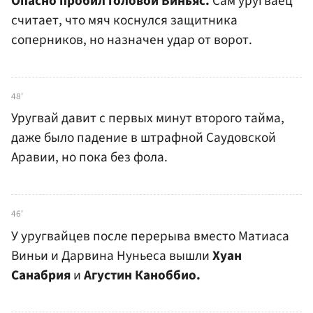
Опасно пробил головой Виньяс.
Сам уругваец
считает, что мяч коснулся защитника
соперников, но назначен удар от ворот.
48'
Уругвай давит с первых минут второго тайма,
даже было падение в штрафной Саудовской
Аравии, но пока без фола.
46'
У уругвайцев после перерыва вместо Матиаса
Виньи и Дарвина Нуньеса вышли
Хуан
Санабрия
и
Агустин Каноббио.