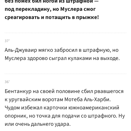
без помех бил ногой из штрафной —
под перекладину, но Муслера смог
среагировать и потащить в прыжке!
37'
Аль-Джуваир мягко забросил в штрафную, но
Муслера здорово сыграл кулаками на выходе.
36'
Бентанкур на своей половине сбил рвавшегося
к уругвайским воротам Мотеба Аль-Харби.
Чудом избежал карточки южноамериканский
опорник, но точка для подачи со штрафного. Ну
или очень дальнего удара.