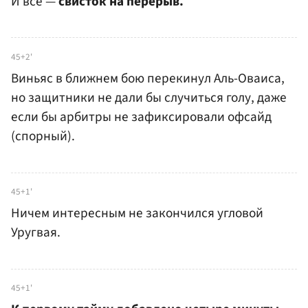
И все —
свисток на перерыв.
45+2'
Виньяс в ближнем бою перекинул Аль-Оваиса,
но защитники не дали бы случиться голу, даже
если бы арбитры не зафиксировали офсайд
(спорный).
45+1'
Ничем интересным не закончился угловой
Уругвая.
45+1'