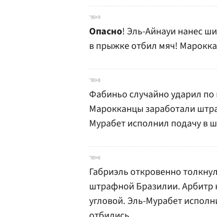
'90+9
Опасно
! Эль-Айнауи нанес ш
в прыжке отбил мяч! Марокка
'90+8
Фабиньо случайно ударил по 
Марокканцы заработали штра
Мурабет исполнил подачу в ш
'90+6
Габриэль откровенно толкнул 
штрафной Бразилии. Арбитр 
угловой. Эль-Мурабет исполн
отбились.