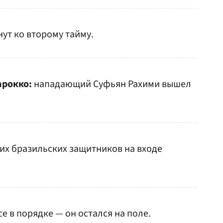
ут ко второму тайму.
арокко:
нападающий Суфьян Рахими вышел
их бразильских защитников на входе
се в порядке — он остался на поле.