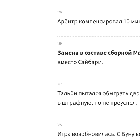
'90
Арбитр компенсировал 10 мин
'89
Замена в составе сборной М
вместо Сайбари.
'87
Тальби пытался обыграть дво
в штрафную, но не преуспел.
'85
Игра возобновилась. С Буну в