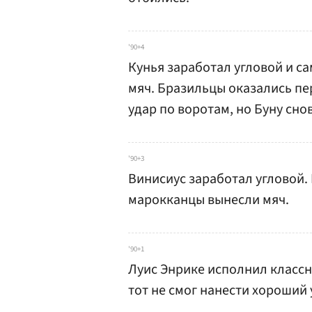
'90+4
Кунья заработал угловой и са
мяч. Бразильцы оказались пе
удар по воротам, но Буну сно
'90+3
Винисиус заработал угловой.
марокканцы вынесли мяч.
'90+1
Луис Энрике исполнил класс
тот не смог нанести хороший 