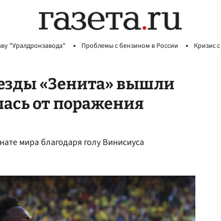
аву "Уралдронзавода"
Проблемы с бензином в России
Кризис с
везды «Зенита» вышли
лась от поражения
нате мира благодаря голу Винисиуса