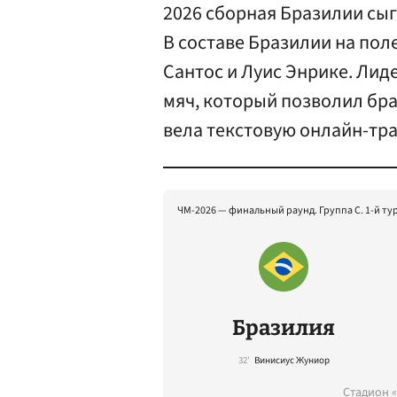
2026 сборная Бразилии сы
В составе Бразилии на пол
Сантос и Луис Энрике. Ли
мяч, который позволил бра
вела текстовую онлайн-тр
ЧМ-2026 — финальный раунд. Группа C. 1-й ту
Бразилия
32'
Винисиус Жуниор
Стадион 