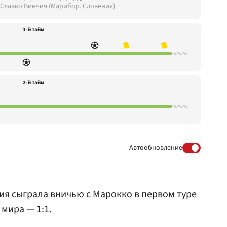
 Славко Винчич (Марибор, Словения)
1-й тайм
2-й тайм
Автообновление
я сыграла вничью с Марокко в первом туре
мира — 1:1.