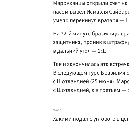
Марокканцы открыли счет на
пасом вывел Исмаэля Сайбари
умело перекинул вратаря — 1
На 32-й минуте бразильцы ср
защитника, проник в штрафну
в дальний угол — 1:1.
Так и закончилась эта встреч
В следующем туре Бразилия сы
с Шотландией (25 июня). Маро
с Шотландией, а в третьем — с
'90+10
Хакими подал с углового в ц