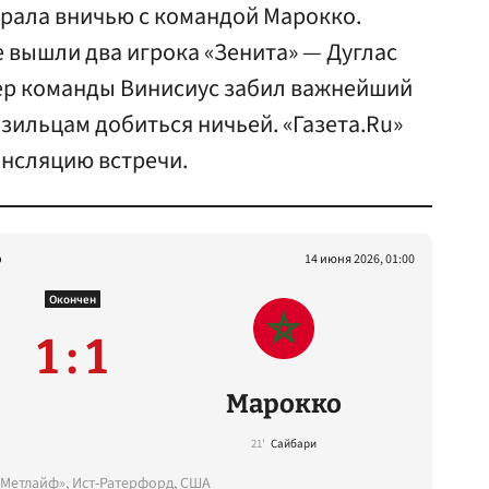
грала вничью с командой Марокко.
е вышли два игрока «Зенита» — Дуглас
дер команды Винисиус забил важнейший
зильцам добиться ничьей. «Газета.Ru»
ансляцию встречи.
р
14 июня 2026, 01:00
Окончен
1 : 1
Марокко
21'
Сайбари
«Метлайф», Ист-Ратерфорд, США