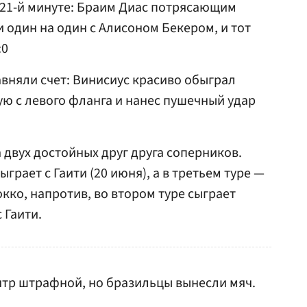
 21-й минуте: Браим Диас потрясающим
 один на один с Алисоном Бекером, и тот
:0
авняли счет: Винисиус красиво обыграл
ю с левого фланга и нанес пушечный удар
а двух достойных друг друга соперников.
грает с Гаити (20 июня), а в третьем туре —
кко, напротив, во втором туре сыграет
 Гаити.
ентр штрафной, но бразильцы вынесли мяч.