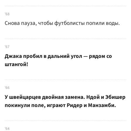
'68
Снова пауза, чтобы футболисты попили воды.
'67
Джака пробил в дальний угол — рядом со
штангой!
'66
У швейцарцев двойная замена. Ндой и Эбишер
покинули поле, играют Ридер и Манзамби.
'64