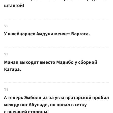
штангой!
'79
У швейцарцев Амдуни меняет Варгаса.
'79
Манаи выходит вместо Мадибо у сборной
Катара.
'76
А теперь Эмболо из-за угла вратарской пробил
между ног Абунаде, но попал в сетку
с внешней стороны!