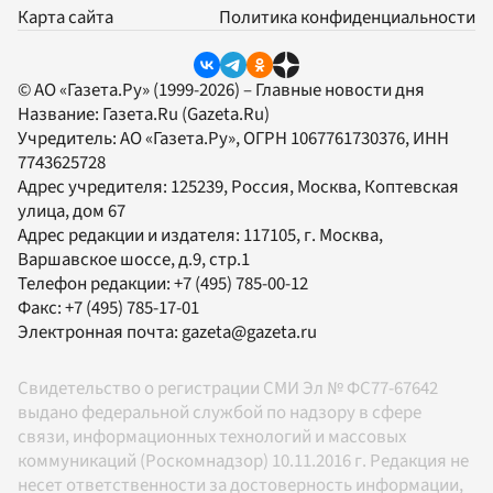
Карта сайта
Политика конфиденциальности
© АО «Газета.Ру» (1999-2026) – Главные новости дня
Название:
Газета.Ru
(Gazeta.Ru)
Учредитель:
АО «Газета.Ру»
, ОГРН 1067761730376, ИНН
7743625728
Адрес учредителя: 125239, Россия, Москва, Коптевская
улица, дом 67
Адрес редакции и издателя:
117105
, г.
Москва
,
Варшавское шоссе, д.9, стр.1
Телефон редакции:
+7 (495) 785-00-12
Факс:
+7 (495) 785-17-01
Электронная почта:
gazeta@gazeta.ru
Свидетельство о регистрации СМИ Эл № ФС77-67642
выдано федеральной службой по надзору в сфере
связи, информационных технологий и массовых
коммуникаций (Роскомнадзор) 10.11.2016 г. Редакция не
несет ответственности за достоверность информации,