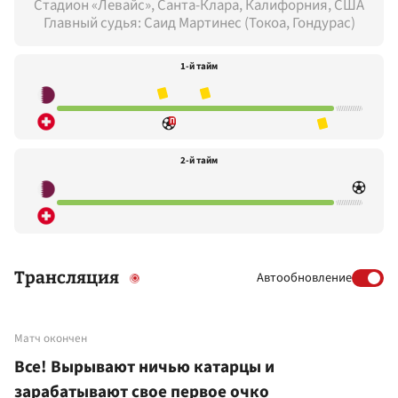
Стадион «Левайс», Санта-Клара, Калифорния, США
Главный судья: Саид Мартинес (Токоа, Гондурас)
1-й тайм
2-й тайм
Трансляция
Автообновление
Матч окончен
Все! Вырывают ничью катарцы и
зарабатывают свое первое очко