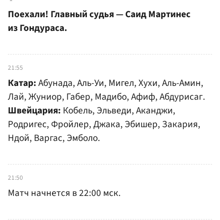
Поехали! Главный судья — Саид Мартинес
из Гондураса.
21:55
Катар:
Абунада, Аль-Уи, Мигел, Хухи, Аль-Амин,
Лай, Жуниор, Габер, Мадибо, Афиф, Абдурисаг.
Швейцария:
Кобель, Эльведи, Аканджи,
Родригес, Фройлер, Джака, Эбишер, Закария,
Ндой, Варгас, Эмболо.
21:50
Матч начнется в 22:00 мск.