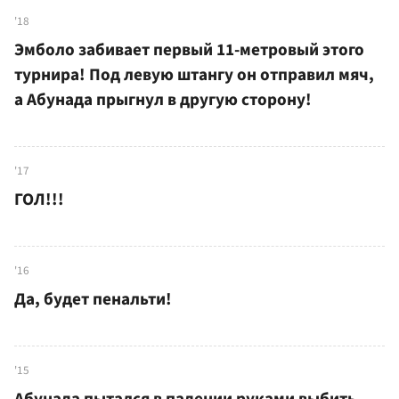
'18
Эмболо забивает первый 11-метровый этого
турнира! Под левую штангу он отправил мяч,
а Абунада прыгнул в другую сторону!
'17
ГОЛ!!!
'16
Да, будет пенальти!
'15