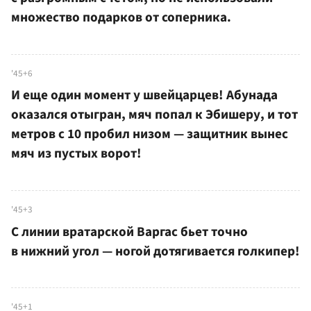
множество подарков от соперника.
'45+6
И еще один момент у швейцарцев! Абунада
оказался отыгран, мяч попал к Эбишеру, и тот
метров с 10 пробил низом — защитник вынес
мяч из пустых ворот!
'45+3
С линии вратарской Варгас бьет точно
в нижний угол — ногой дотягивается голкипер!
'45+1