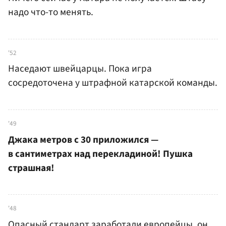
надо что-то менять.
'52
Наседают швейцарцы. Пока игра
сосредоточена у штрафной катарской команды.
'49
Джака метров с 30 приложился —
в сантиметрах над перекладиной! Пушка
страшная!
'48
Опасный стандарт заработали европейцы, он