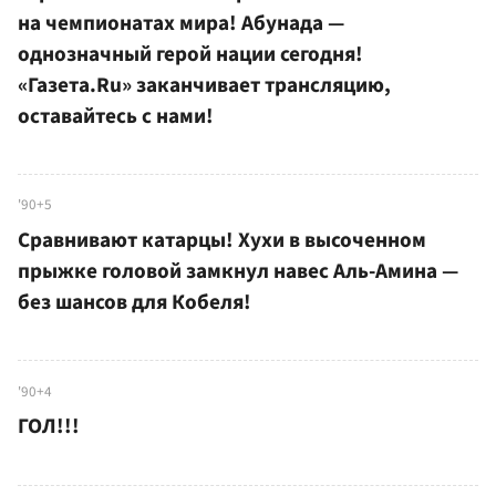
на чемпионатах мира! Абунада —
однозначный герой нации сегодня!
«Газета.Ru» заканчивает трансляцию,
оставайтесь с нами!
'90+5
Сравнивают катарцы! Хухи в высоченном
прыжке головой замкнул навес Аль-Амина —
без шансов для Кобеля!
'90+4
ГОЛ!!!