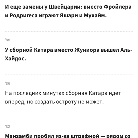
И еще замены у Швейцарии: вместо Фройлера
и Родригеса играют Яшари и Мухайм.
'88
У сборной Катара вместо Жуниора вышел Аль-
Хайдос.
'86
На последних минутах сборная Катара идет
вперед, но создать остроту не может.
'82
Манзамби пробил из-за штрафной — рядом со