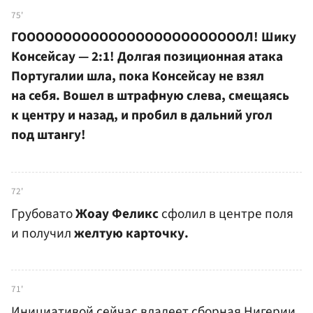
75'
ГОООООООООООООООООООООООООЛ! Шику
Консейсау — 2:1! Долгая позиционная атака
Португалии шла, пока Консейсау не взял
на себя. Вошел в штрафную слева, смещаясь
к центру и назад, и пробил в дальний угол
под штангу!
72'
Грубовато
Жоау Феликс
сфолил в центре поля
и получил
желтую карточку.
71'
Инициативой сейчас владеет сборная Нигерии,