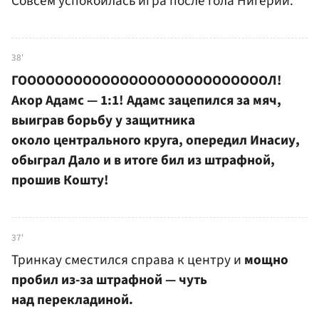
Совсем успокоилась игра после гола Нигерии.
38'
ГОООООООООООООООООООООООООООЛ!
Акор Адамс — 1:1! Адамс зацепился за мяч,
выиграв борьбу у защитника
около центрального круга, опередил Инасиу,
обыграл Дало и в итоге бил из штрафной,
прошив Кошту!
37'
Тринкау сместился справа к центру и
мощно
пробил из-за штрафной — чуть
над перекладиной.