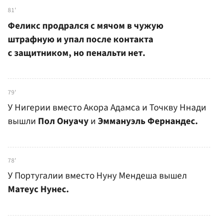
81'
Феликс продрался с мячом в чужую
штрафную и упал после контакта
с защитником, но пенальти нет.
79'
У Нигерии вместо Акора Адамса и Точкву Ннади
вышли
Пол Онуачу
и
Эммануэль Фернандес.
78'
У Португалии вместо Нуну Мендеша вышел
Матеус Нунес.