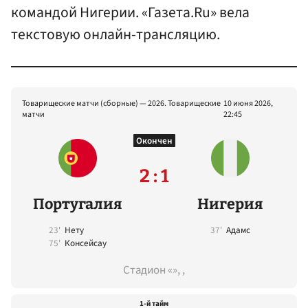
командой Нигерии. «Газета.Ru» вела
текстовую онлайн-трансляцию.
Товарищеские матчи (сборные) — 2026. Товарищеские
10 июня 2026,
матчи
22:45
Окончен
2 : 1
Португалия
Нигерия
23'
Нету
37'
Адамс
75'
Консейсау
Стадион «», ,
1-й тайм