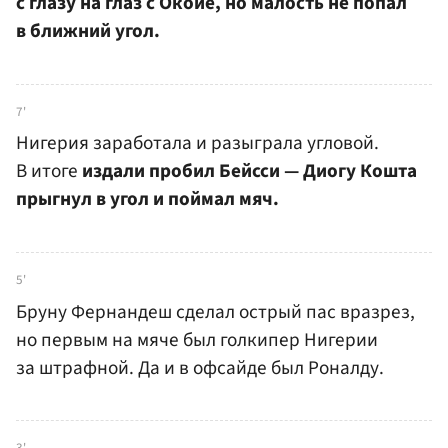
с глазу на глаз с Окойе, но малость не попал
в ближний угол.
7'
Нигерия заработала и разыграла угловой.
В итоге
издали пробил Бейсси — Диогу Кошта
прыгнул в угол и поймал мяч.
5'
Бруну Фернандеш сделал острый пас вразрез,
но первым на мяче был голкипер Нигерии
за штрафной. Да и в офсайде был Роналду.
3'