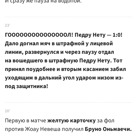
И сразу же пауза на водопой.
23'
ГОООООООООООООООЛ! Педру Нету — 1:0!
Дало догнал мяч в штрафной у лицевой
линии, развернулся и через паузу отдал
на вошедшего в штрафную Педру Нету. Тот
принял поудобнее и вторым касанием забил
уходящим в дальний угол ударом низом из-
под защитника!
20'
Первую в матче
желтую карточку
за фол
против Жоау Невеша получил
Бруно Оньмаечи.