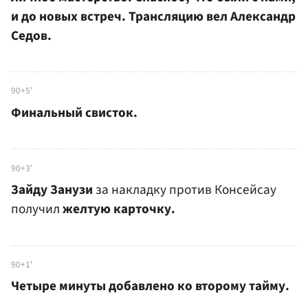
и до новых встреч. Трансляцию вел Александр
Седов.
90+5'
Финальный свисток.
90+3'
Зайду Занузи
за накладку против Консейсау
получил
желтую карточку.
90+1'
Четыре минуты добавлено ко второму тайму.