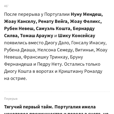
46'
После перерыва у Португалии
Нуну Мендеш,
Жоау Канселу, Ренату Вейга, Жоау Феликс,
Рубен Невеш, Самуэль Кошта, Бернарду
Силва, Томаш Араужу
и
Шику Консейсау
появились вместо Диогу Дало, Гонсалу Инасиу,
Рубена Диаша, Нелсона Семеду, Витиньи, Жоау
Невеша, Франсишку Тринкау, Бруну
Фернандеша и Педру Нету. Остались только
Диогу Кошта в воротах и Криштиану Роналду
на острие.
Перерыв
Тягучий первый тайм. Португалия имела
некоторое преимущество и повела в счете, но