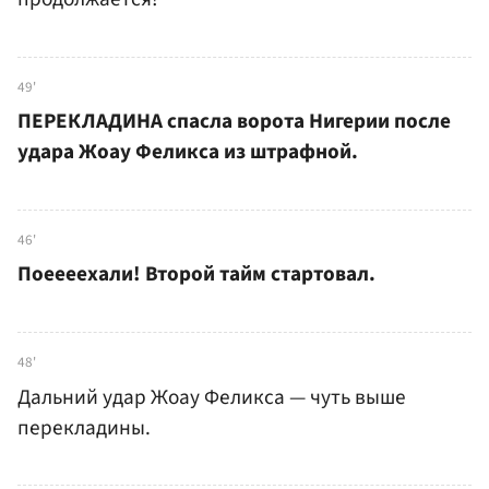
49'
ПЕРЕКЛАДИНА спасла ворота Нигерии после
удара Жоау Феликса из штрафной.
46'
Поеееехали! Второй тайм стартовал.
48'
Дальний удар Жоау Феликса — чуть выше
перекладины.