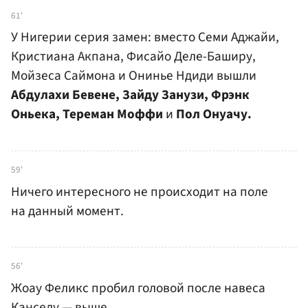
61'
У Нигерии серия замен: вместо Семи Аджайи,
Кристиана Акпана, Фисайо Деле-Баширу,
Мойзеса Саймона и Онинье Ндиди вышли
Абдулахи Бевене, Зайду Занузи, Фрэнк
Оньека, Тереман Моффи
и
Пол Онуачу.
59'
Ничего интересного не происходит на поле
на данный момент.
56'
Жоау Феликс пробил головой после навеса
Канселу — выше.