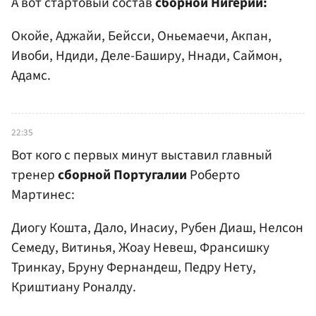
А вот стартовый состав
сборной Нигерии:
Окойе, Аджайи, Бейсси, Оньемаечи, Акпан,
Ивоби, Ндиди, Деле-Баширу, Ннади, Саймон,
Адамс.
22:35
Вот кого с первых минут выставил главный
тренер
сборной Португалии
Роберто
Мартинес:
Диогу Кошта, Дало, Инасиу, Рубен Диаш, Нелсон
Семеду, Витинья, Жоау Невеш, Франсишку
Тринкау, Бруну Фернандеш, Педру Нету,
Криштиану Роналду.