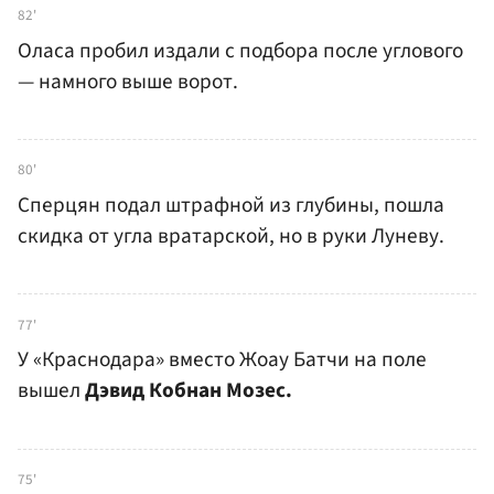
82'
Оласа пробил издали с подбора после углового
— намного выше ворот.
80'
Сперцян подал штрафной из глубины, пошла
скидка от угла вратарской, но в руки Луневу.
77'
У «Краснодара» вместо Жоау Батчи на поле
вышел
Дэвид Кобнан Мозес.
75'