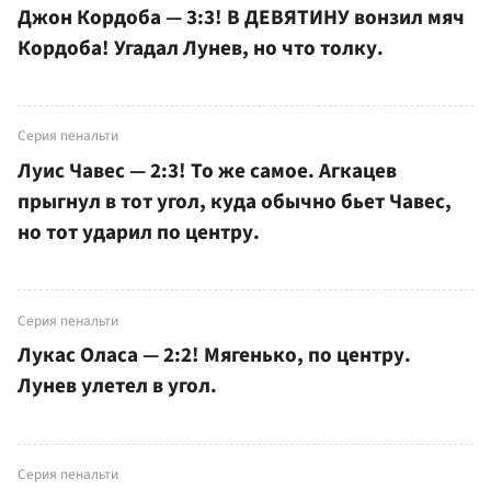
Джон Кордоба — 3:3! В ДЕВЯТИНУ вонзил мяч
Кордоба! Угадал Лунев, но что толку.
Серия пенальти
Луис Чавес — 2:3! То же самое. Агкацев
прыгнул в тот угол, куда обычно бьет Чавес,
но тот ударил по центру.
Серия пенальти
Лукас Оласа — 2:2! Мягенько, по центру.
Лунев улетел в угол.
Серия пенальти