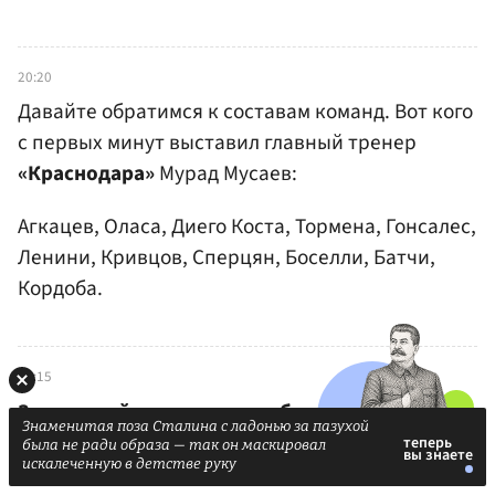
20:20
Давайте обратимся к составам команд. Вот кого
с первых минут выставил главный тренер
«Краснодара»
Мурад Мусаев:
Агкацев, Оласа, Диего Коста, Тормена, Гонсалес,
Ленини, Кривцов, Сперцян, Боселли, Батчи,
Кордоба.
20:15
Здравствуйте, уважаемые болельщики!
Знаменитая поза Сталина с ладонью за пазухой
В ответном матче финала Пути РПЛ Кубка
была не ради образа — так он маскировал
искалеченную в детстве руку
России «Краснодар» принимает московское