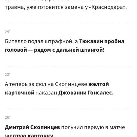
травма, уже готовится замена у «Краснодара».
29'
Бителло подал штрафной, а
Тюкавин пробил
головой — рядом с дальней штангой!
28'
А теперь за фол на Скопинцеве
желтой
карточкой
наказан
Джованни Гонсалес.
26'
Дмитрий Скопинцев
получил первую в матче
желтую карточку.