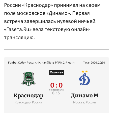
России «Краснодар» принимал на своем
поле московское «Динамо». Первая
встреча завершилась нулевой ничьей.
«Газета.Ru» вела текстовую онлайн-
трансляцию.
Fonbet Кубок России. Финал (Путь РПЛ). 2-й матч
7 мая 2026, 20:30
Окончен
0 : 0
по пенальти:
6:5
Краснодар
Динамо М
Краснодар, Россия
Москва, Россия