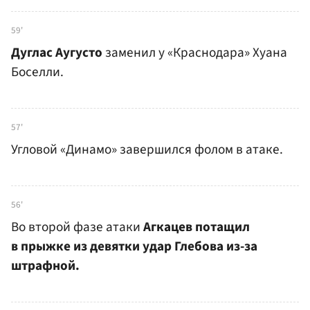
59'
Дуглас Аугусто
заменил у «Краснодара» Хуана
Боселли.
57'
Угловой «Динамо» завершился фолом в атаке.
56'
Во второй фазе атаки
Агкацев потащил
в прыжке из девятки удар Глебова из-за
штрафной.