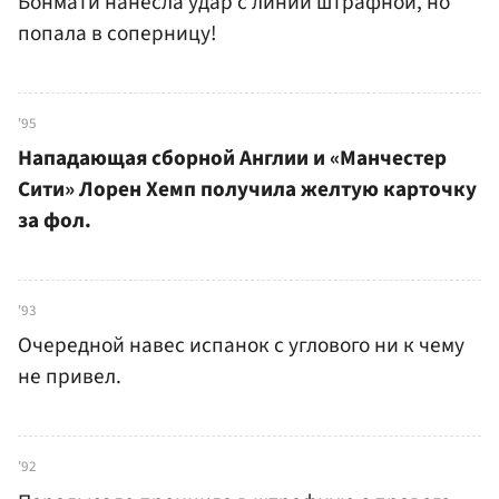
Бонмати нанесла удар с линии штрафной, но
попала в соперницу!
'95
Нападающая сборной Англии и «Манчестер
Сити» Лорен Хемп получила желтую карточку
за фол.
'93
Очередной навес испанок с углового ни к чему
не привел.
'92