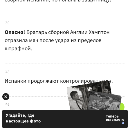
'50
Опасно
! Вратарь сборной Англии Хэмптон
отразила мяч после удара из пределов
штрафной.
'48
Испанки продолжают контролировать мяч.
'46
Второй тайм начался!
Угадайте, где
настоящее фото