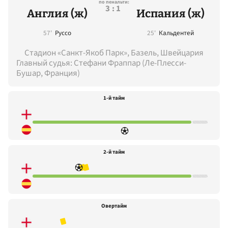
по пенальти:
3:1
Англия (ж)
Испания (ж)
57'
Руссо
25'
Кальдентей
Стадион «Санкт-Якоб Парк», Базель, Швейцария
Главный судья: Стефани Фраппар (Ле-Плесси-
Бушар, Франция)
1-й тайм
2-й тайм
Овертайм