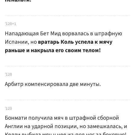
'120+1
Нападающая Бет Мид ворвалась в штрафную
Испании, но
вратарь Коль успела к мячу
раньше и накрыла его своим телом!
'120
Арбитр компенсировала две минуты.
'120
Бонмати получила мяч в штрафной сборной
Англии на ударной позиции, но замешкалась, и
Келли выбила мяч у нее из-под ног за боковую!