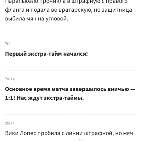
Паральюэло проникла в штрафную с правого
фланга и подала во вратарскую, но защитница
выбила мяч на угловой.
'91
Первый экстра-тайм начался!
'90+4
Основное время матча завершилось вничью —
1:1! Нас ждут экстра-таймы.
'90+4
Вики Лопес пробила с линии штрафной, но мяч