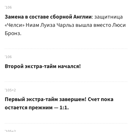
'106
Замена в составе сборной Англии
: защитница
«Челси» Ниам Луиза Чарльз вышла вместо Люси
Бронз.
'106
Второй экстра-тайм начался!
'105+2
Первый экстра-тайм завершен! Счет пока
остается прежним — 1:1.
'105+2