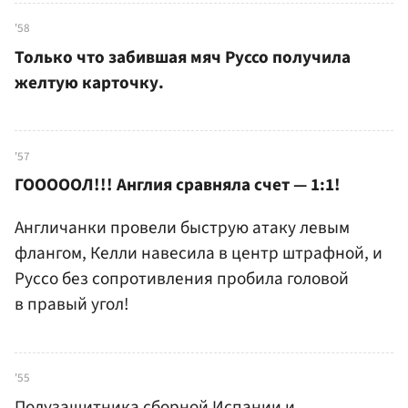
'58
Только что забившая мяч Руссо получила
желтую карточку.
'57
ГОООООЛ!!! Англия сравняла счет — 1:1!
Англичанки провели быструю атаку левым
флангом, Келли навесила в центр штрафной, и
Руссо без сопротивления пробила головой
в правый угол!
'55
Полузащитника сборной Испании и