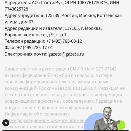
Учредитель:
АО «Газета.Ру»
, ОГРН 1067761730376, ИНН
7743625728
Адрес учредителя: 125239, Россия, Москва, Коптевская
улица, дом 67
Адрес редакции и издателя:
117105
, г.
Москва
,
Варшавское шоссе, д.9, стр.1
Телефон редакции:
+7 (495) 785-00-12
Факс:
+7 (495) 785-17-01
Электронная почта:
gazeta@gazeta.ru
Свидетельство о регистрации СМИ Эл № ФС77-67642
выдано федеральной службой по надзору в сфере
связи, информационных технологий и массовых
коммуникаций (Роскомнадзор) 10.11.2016 г. Редакция не
несет ответственности за достоверность информации,
содержащейся в рекламных объявлениях. Редакция не
предоставляет справочной информации.
Информация об ограничениях
На информационном ресурсе применяются
рекомендательные технологии в соответствии с