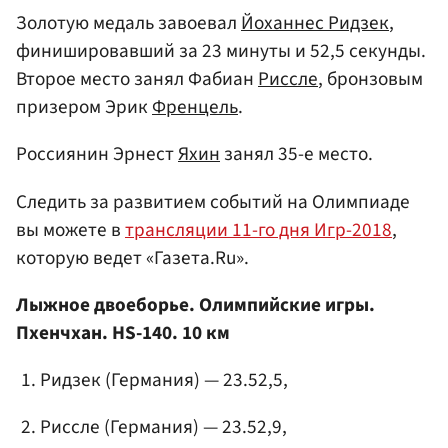
Золотую медаль завоевал
Йоханнес Ридзек
,
финишировавший за 23 минуты и 52,5 секунды.
Второе место занял Фабиан
Риссле
, бронзовым
призером Эрик
Френцель
.
Россиянин Эрнест
Яхин
занял 35-е место.
Следить за развитием событий на Олимпиаде
вы можете в
трансляции 11-го дня Игр-2018
,
которую ведет «Газета.Ru».
Лыжное двоеборье. Олимпийские игры.
Пхенчхан. HS-140. 10 км
Ридзек (Германия) — 23.52,5,
Риссле (Германия) — 23.52,9,