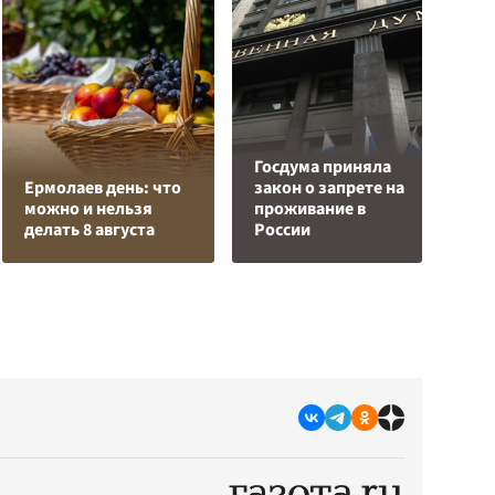
Госдума приняла
Р
Ермолаев день: что
закон о запрете на
в
можно и нельзя
проживание в
и
делать 8 августа
России
р