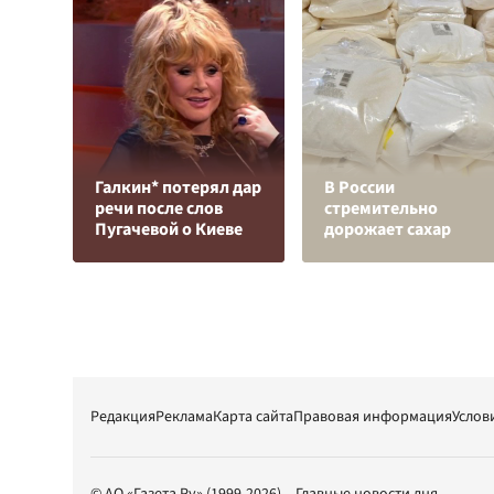
Галкин* потерял дар
В России
речи после слов
стремительно
Пугачевой о Киеве
дорожает сахар
Редакция
Реклама
Карта сайта
Правовая информация
Услов