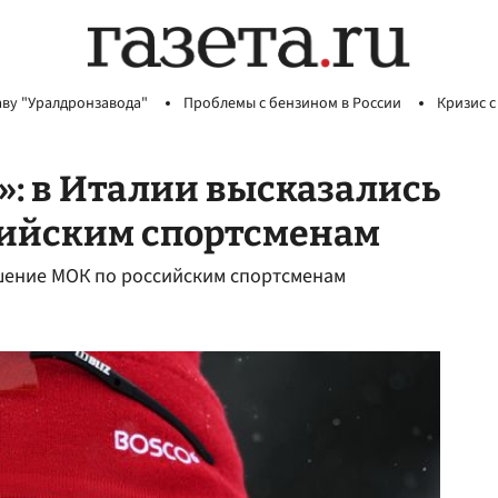
аву "Уралдронзавода"
Проблемы с бензином в России
Кризис с
: в Италии высказались
сийским спортсменам
шение МОК по российским спортсменам