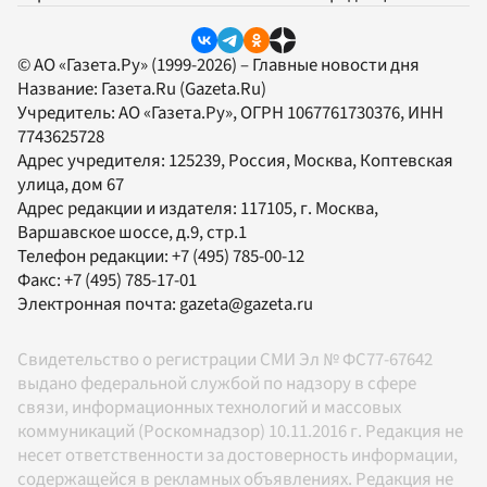
© АО «Газета.Ру» (1999-2026) – Главные новости дня
Название:
Газета.Ru
(Gazeta.Ru)
Учредитель:
АО «Газета.Ру»
, ОГРН 1067761730376, ИНН
7743625728
Адрес учредителя: 125239, Россия, Москва, Коптевская
улица, дом 67
Адрес редакции и издателя:
117105
, г.
Москва
,
Варшавское шоссе, д.9, стр.1
Телефон редакции:
+7 (495) 785-00-12
Факс:
+7 (495) 785-17-01
Электронная почта:
gazeta@gazeta.ru
Свидетельство о регистрации СМИ Эл № ФС77-67642
выдано федеральной службой по надзору в сфере
связи, информационных технологий и массовых
коммуникаций (Роскомнадзор) 10.11.2016 г. Редакция не
несет ответственности за достоверность информации,
содержащейся в рекламных объявлениях. Редакция не