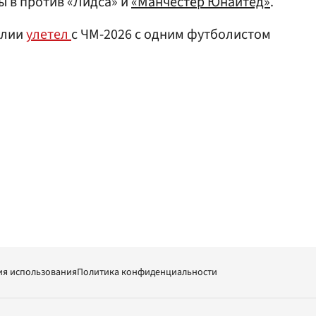
ы в против «Лидса» и
«Манчестер Юнайтед»
.
илии
улетел
с ЧМ-2026 с одним футболистом
ия использования
Политика конфиденциальности