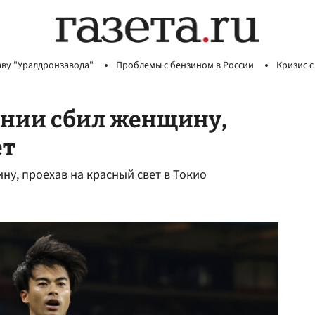
аву "Уралдронзавода"
Проблемы с бензином в России
Кризис с
онии сбил женщину,
ет
у, проехав на красный свет в Токио