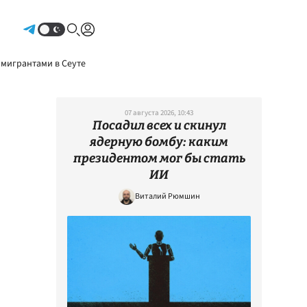
Авторизоваться
 мигрантами в Сеуте
07 августа 2026, 10:43
Посадил всех и скинул
ядерную бомбу: каким
президентом мог бы стать
ИИ
Виталий Рюмшин