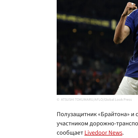
ATSUSHI TOKUMARU/AFLO/Global Look Press
Полузащитник «Брайтона» и 
участником дорожно-транспор
сообщает
Livedoor News
.