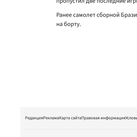
пропустил две последние игр
Ранее самолет сборной Браз
на борту.
Редакция
Реклама
Карта сайта
Правовая информация
Услов