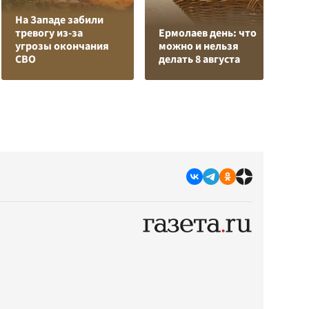
На Западе забили
О
тревогу из-за
Ермолаев день: что
о
угрозы окончания
можно и нельзя
п
СВО
делать 8 августа
О