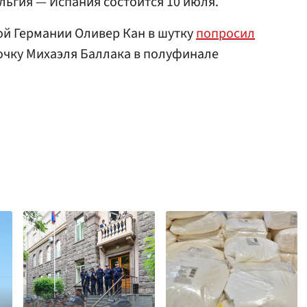
ельгия — Испания состоится 10 июля.
ой Германии Оливер Кан в шутку
попросил
чку Михаэля Баллака в полуфинале