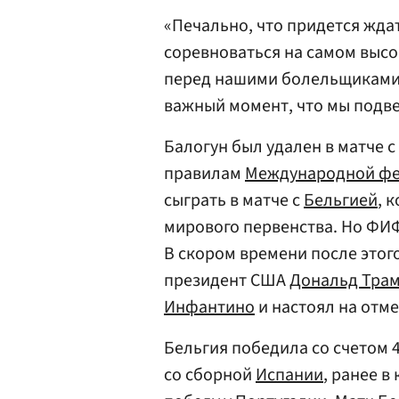
«Печально, что придется ждат
соревноваться на самом высо
перед нашими болельщиками,
важный момент, что мы подве
Балогун был удален в матче с
правилам
Международной фе
сыграть в матче с
Бельгией
, 
мирового первенства. Но ФИ
В скором времени после этог
президент США
Дональд Тра
Инфантино
и настоял на отм
Бельгия победила со счетом 4
со сборной
Испании
, ранее 