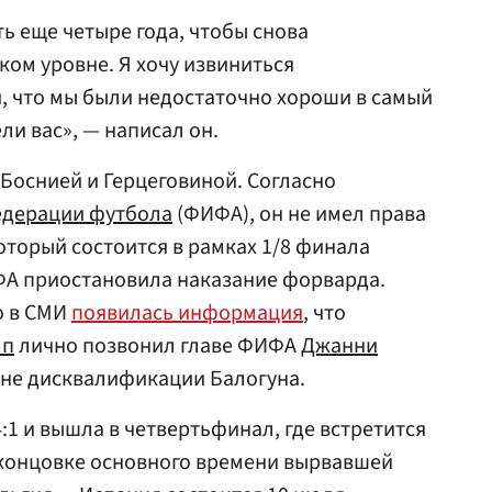
ь еще четыре года, чтобы снова
ком уровне. Я хочу извиниться
 что мы были недостаточно хороши в самый
ли вас», — написал он.
 Боснией и Герцеговиной. Согласно
дерации футбола
(ФИФА), он не имел права
который состоится в рамках 1/8 финала
ФА приостановила наказание форварда.
о в СМИ
появилась информация
, что
мп
лично позвонил главе ФИФА
Джанни
ене дисквалификации Балогуна.
:1 и вышла в четвертьфинал, где встретится
в концовке основного времени вырвавшей