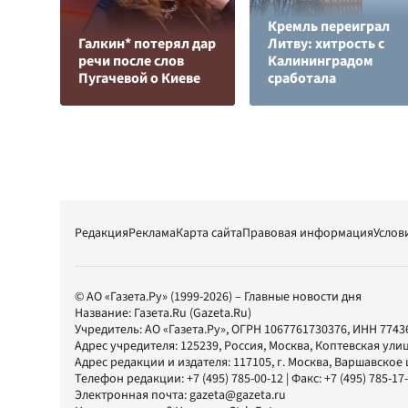
Кремль переиграл
Галкин* потерял дар
Литву: хитрость с
речи после слов
Калининградом
Пугачевой о Киеве
сработала
Редакция
Реклама
Карта сайта
Правовая информация
Услов
© АО «Газета.Ру» (1999-2026) – Главные новости дня
Название:
Газета.Ru
(Gazeta.Ru)
Учредитель:
АО «Газета.Ру»
, ОГРН 1067761730376, ИНН 7743
Адрес учредителя: 125239, Россия, Москва, Коптевская улиц
Адрес редакции и издателя:
117105
, г.
Москва
,
Варшавское шо
Телефон редакции:
+7 (495) 785-00-12
| Факс:
+7 (495) 785-17
Электронная почта:
gazeta@gazeta.ru