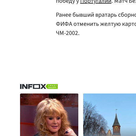
победу у
Португалии
. Матч Б
Ранее бывший вратарь сборн
ФИФА отменить желтую карто
ЧМ-2002.