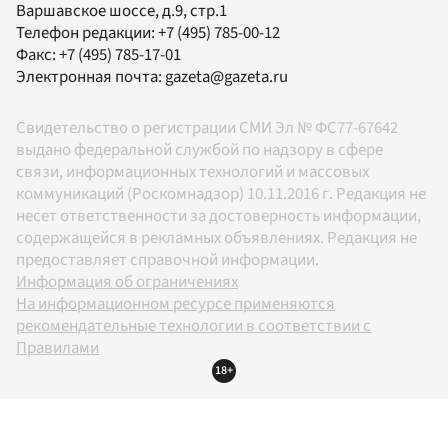
Варшавское шоссе, д.9, стр.1
Телефон редакции:
+7 (495) 785-00-12
Факс:
+7 (495) 785-17-01
Электронная почта:
gazeta@gazeta.ru
Свидетельство о регистрации СМИ Эл № ФС77-67642
выдано федеральной службой по надзору в сфере
связи, информационных технологий и массовых
коммуникаций (Роскомнадзор) 10.11.2016 г. Редакция не
несет ответственности за достоверность информации,
содержащейся в рекламных объявлениях. Редакция не
предоставляет справочной информации.
Информация об ограничениях
На информационном ресурсе применяются
рекомендательные технологии в соответствии с
Правилами
18+