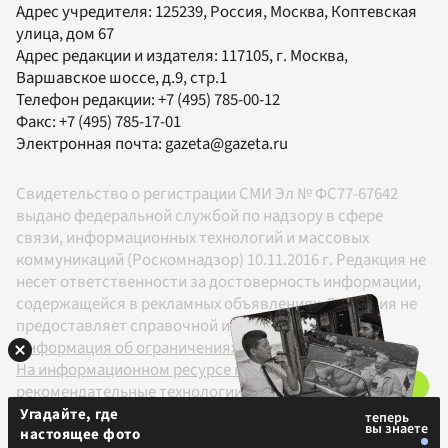
Адрес учредителя: 125239, Россия, Москва, Коптевская
улица, дом 67
Адрес редакции и издателя:
117105
, г.
Москва
,
Варшавское шоссе, д.9, стр.1
Телефон редакции:
+7 (495) 785-00-12
Факс:
+7 (495) 785-17-01
Электронная почта:
gazeta@gazeta.ru
Свидетельство о регистрации СМИ Эл № ФС77-67642
выдано федеральной службой по надзору в сфере
связи, информационных технологий и массовых
коммуникаций (Роскомнадзор) 10.11.2016 г. Редакция не
несет ответственности за достоверность информации,
содержащейся в рекламных объявлениях. Редакция не
предоставляет справочной информации.
Информация об ограничениях
На информационном ресурсе применяются
рекомендательные технологии в соответствии с
Правилами
Угадайте, где
настоящее фото
18+