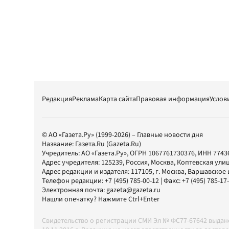
Редакция
Реклама
Карта сайта
Правовая информация
Услов
© АО «Газета.Ру» (1999-2026) – Главные новости дня
Название:
Газета.Ru
(Gazeta.Ru)
Учредитель:
АО «Газета.Ру»
, ОГРН 1067761730376, ИНН 7743
Адрес учредителя: 125239, Россия, Москва, Коптевская улиц
Адрес редакции и издателя:
117105
, г.
Москва
,
Варшавское шо
Телефон редакции:
+7 (495) 785-00-12
| Факс:
+7 (495) 785-17
Электронная почта:
gazeta@gazeta.ru
Нашли опечатку? Нажмите Ctrl+Enter
Свидетельство о регистрации СМИ Эл № ФС77-67642 выда