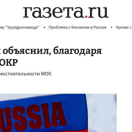
аву "Уралдронзавода"
Проблемы с бензином в России
Кризис с
объяснил, благодаря
 ОКР
амостоятельности МОК