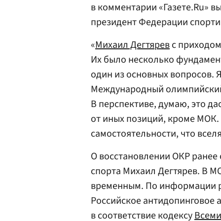
в комментарии «Газете.Ru» в
президент Федерации спорт
«
Михаил Дегтярев
с приходом
Их было несколько фундамент
один из основных вопросов. Я
Международный олимпийский 
В перспективе, думаю, это д
от иных позиций, кроме МОК. 
самостоятельности, что всел
О восстановлении ОКР ранее
спорта Михаил Дегтярев. В М
временным. По информации р
Российское антидопинговое а
в соответствие кодексу
Всеми