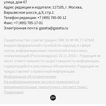
улица, дом 67
Адрес редакции и издателя:
117105
, г.
Москва
,
Варшавское шоссе, д.9, стр.1
Телефон редакции:
+7 (495) 785-00-12
Факс:
+7 (495) 785-17-01
Электронная почта:
gazeta@gazeta.ru
Свидетельство о регистрации СМИ Эл № ФС77-67642
выдано федеральной службой по надзору в сфере
связи, информационных технологий и массовых
коммуникаций (Роскомнадзор) 10.11.2016 г. Редакция не
несет ответственности за достоверность информации,
содержащейся в рекламных объявлениях. Редакция не
предоставляет справочной информации.
Информация об ограничениях
На информационном ресурсе применяются
рекомендательные технологии в соответствии с
Правилами
18+