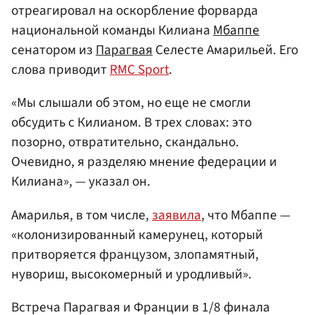
отреагировал на оскорбление форварда
национальной команды Килиана
Мбаппе
сенатором из
Парагвая
Селесте Амарильей. Его
слова приводит
RMC Sport
.
«Мы слышали об этом, но еще не смогли
обсудить с Килианом. В трех словах: это
позорно, отвратительно, скандально.
Очевидно, я разделяю мнение федерации и
Килиана», — указал он.
Амарилья, в том числе,
заявила
, что Мбаппе —
«колонизированный камерунец, который
притворяется французом, злопамятный,
нувориш, высокомерный и уродливый».
Встреча Парагвая и Франции в 1/8 финала