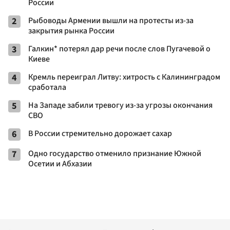
России
2
Рыбоводы Армении вышли на протесты из-за
закрытия рынка России
3
Галкин* потерял дар речи после слов Пугачевой о
Киеве
4
Кремль переиграл Литву: хитрость с Калининградом
сработала
5
На Западе забили тревогу из-за угрозы окончания
СВО
6
В России стремительно дорожает сахар
7
Одно государство отменило признание Южной
Осетии и Абхазии