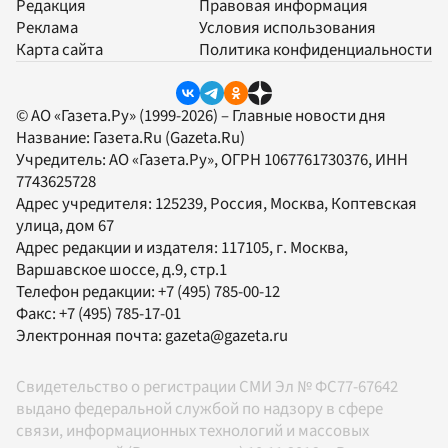
Редакция
Правовая информация
Реклама
Условия использования
Карта сайта
Политика конфиденциальности
© АО «Газета.Ру» (1999-2026) – Главные новости дня
Название:
Газета.Ru
(Gazeta.Ru)
Учредитель:
АО «Газета.Ру»
, ОГРН 1067761730376, ИНН
7743625728
Адрес учредителя: 125239, Россия, Москва, Коптевская
улица, дом 67
Адрес редакции и издателя:
117105
, г.
Москва
,
Варшавское шоссе, д.9, стр.1
Телефон редакции:
+7 (495) 785-00-12
Факс:
+7 (495) 785-17-01
Электронная почта:
gazeta@gazeta.ru
Свидетельство о регистрации СМИ Эл № ФС77-67642
выдано федеральной службой по надзору в сфере
связи, информационных технологий и массовых