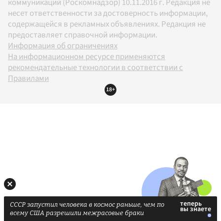
коммуникаций (Роскомнадзор) 10.11.2016 г. Редакция не
несет ответственности за достоверность информации,
содержащейся в рекламных объявлениях. Редакция не
предоставляет справочной информации.
Информация об ограничениях
На информационном ресурсе применяются
рекомендательные технологии в соответствии с
Правилами
18+
СССР запустил человека в космос раньше, чем по
всему США разрешили межрасовые браки