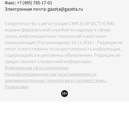
Факс:
+7 (495) 785-17-01
Электронная почта:
gazeta@gazeta.ru
Свидетельство о регистрации СМИ Эл № ФС77-67642
выдано федеральной службой по надзору в сфере
связи, информационных технологий и массовых
коммуникаций (Роскомнадзор) 10.11.2016 г. Редакция не
несет ответственности за достоверность информации,
содержащейся в рекламных объявлениях. Редакция не
предоставляет справочной информации.
Информация об ограничениях
На информационном ресурсе применяются
рекомендательные технологии в соответствии с
Правилами
18+