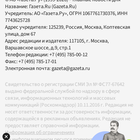
Название:
Газета.Ru
(Gazeta.Ru)
Учредитель:
АО «Газета.Ру»
, ОГРН 1067761730376, ИНН
7743625728
Адрес учредителя: 125239, Россия, Москва, Коптевская
улица, дом 67
Адрес редакции и издателя:
117105
, г.
Москва
,
Варшавское шоссе, д.9, стр.1
Телефон редакции:
+7 (495) 785-00-12
Факс:
+7 (495) 785-17-01
Электронная почта:
gazeta@gazeta.ru
Свидетельство о регистрации СМИ Эл № ФС77-67642
выдано федеральной службой по надзору в сфере
связи, информационных технологий и массовых
коммуникаций (Роскомнадзор) 10.11.2016 г. Редакция не
несет ответственности за достоверность информации,
содержащейся в рекламных объявлениях. Редакция не
предоставляет справочной информации.
Информация об ограничениях
На информационном ресурсе применяются