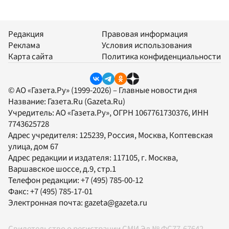
Редакция
Правовая информация
Реклама
Условия использования
Карта сайта
Политика конфиденциальности
© АО «Газета.Ру» (1999-2026) – Главные новости дня
Название:
Газета.Ru
(Gazeta.Ru)
Учредитель:
АО «Газета.Ру»
, ОГРН 1067761730376, ИНН
7743625728
Адрес учредителя: 125239, Россия, Москва, Коптевская
улица, дом 67
Адрес редакции и издателя:
117105
, г.
Москва
,
Варшавское шоссе, д.9, стр.1
Телефон редакции:
+7 (495) 785-00-12
Факс:
+7 (495) 785-17-01
Электронная почта:
gazeta@gazeta.ru