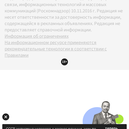
связи, информационных технологий и массовых
коммуникаций (Роскомнадзор) 10.11.2016 г. Редакция не
несет ответственности за достоверность информации,
содержащейся в рекламных объявлениях. Редакция не
предоставляет справочной информации.
Информация об ограничениях
На информационном ресурсе применяются
рекомендательные технологии в соответствии с
Правилами
18+
СССР запустил человека в космос раньше, чем по