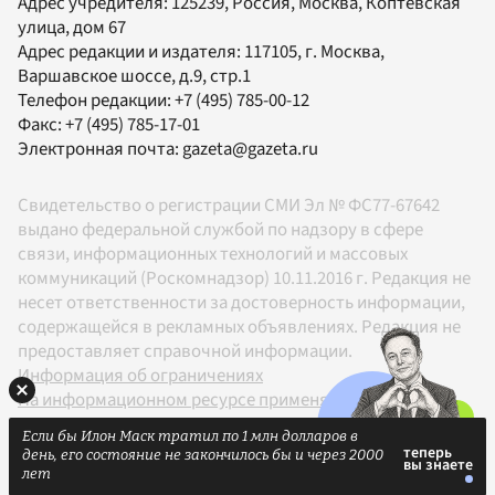
Адрес учредителя: 125239, Россия, Москва, Коптевская
улица, дом 67
Адрес редакции и издателя:
117105
, г.
Москва
,
Варшавское шоссе, д.9, стр.1
Телефон редакции:
+7 (495) 785-00-12
Факс:
+7 (495) 785-17-01
Электронная почта:
gazeta@gazeta.ru
Свидетельство о регистрации СМИ Эл № ФС77-67642
выдано федеральной службой по надзору в сфере
связи, информационных технологий и массовых
коммуникаций (Роскомнадзор) 10.11.2016 г. Редакция не
несет ответственности за достоверность информации,
содержащейся в рекламных объявлениях. Редакция не
предоставляет справочной информации.
Информация об ограничениях
На информационном ресурсе применяются
рекомендательные технологии в соответствии с
Если бы Илон Маск тратил по 1 млн долларов в
Правилами
день, его состояние не закончилось бы и через 2000
18+
лет