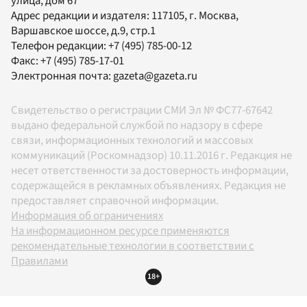
улица, дом 67
Адрес редакции и издателя:
117105
, г.
Москва
,
Варшавское шоссе, д.9, стр.1
Телефон редакции:
+7 (495) 785-00-12
Факс:
+7 (495) 785-17-01
Электронная почта:
gazeta@gazeta.ru
Свидетельство о регистрации СМИ Эл № ФС77-67642
выдано федеральной службой по надзору в сфере
связи, информационных технологий и массовых
коммуникаций (Роскомнадзор) 10.11.2016 г. Редакция не
несет ответственности за достоверность информации,
содержащейся в рекламных объявлениях. Редакция не
предоставляет справочной информации.
Информация об ограничениях
На информационном ресурсе применяются
рекомендательные технологии в соответствии с
Правилами
18+