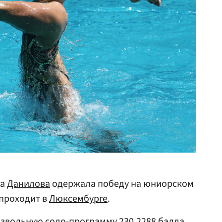
на
Данилова
одержала победу на юниорском
 проходит в
Люксембурге
.
звольную соло-программу 230,2288 балла.