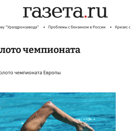
аву "Уралдронзавода"
Проблемы с бензином в России
Кризис с
олото чемпионата
золото чемпионата Европы