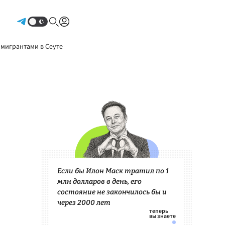
Авторизоваться
 мигрантами в Сеуте
Если бы Илон Маск тратил по 1
млн долларов в день, его
состояние не закончилось бы и
через 2000 лет