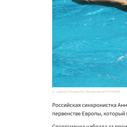
Leonard Zhukovsky/Shutterstock/FOTODOM
Российская синхронистка Ан
первенстве Европы, который
Спортсменка набрала за прои