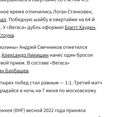
вное время отличились Логан Стэнковен,
аал
. Победную шайбу в овертайме на 64-й
. У «Вегаса» дубль оформил
Бретт Хауден
,
Стоуна
.
олины» Андрей Свечников отметился
к
Александр Никишин
нанес один бросок
вой прием. В составе «Вегаса»
ан Барбашев
.
тырех побед стал равным — 1:1. Третий матч
радайсе в ночь на 7 июня по московскому
кея (IIHF) весной 2022 года приняла