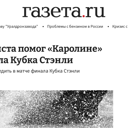
аву "Уралдронзавода"
Проблемы с бензином в России
Кризис с
иста помог «Каролине»
ла Кубка Стэнли
дить в матче финала Кубка Стэнли