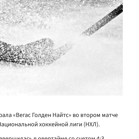
рала «Вегас Голден Найтс» во втором матче
ациональной хоккейной лиги (НХЛ).
авершилась в овертайме со счетом 4:3.