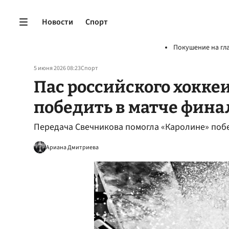
Новости
Спорт
Покушение на гл
5 июня 2026 08:23
Спорт
Пас российского хокке
победить в матче фина
Передача Свечникова помогла «Каролине» побе
Ариана Дмитриева