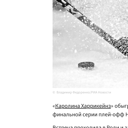
Владимир Федоренко/РИА Новости
«
Каролина Харрикейнз
» обыг
финальной серии плей-офф Н
Встреча проходила в Роли и з