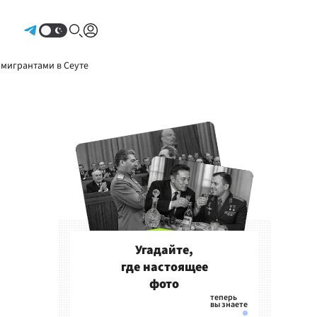
Авторизоваться
 мигрантами в Сеуте
Угадайте,
где настоящее
фото