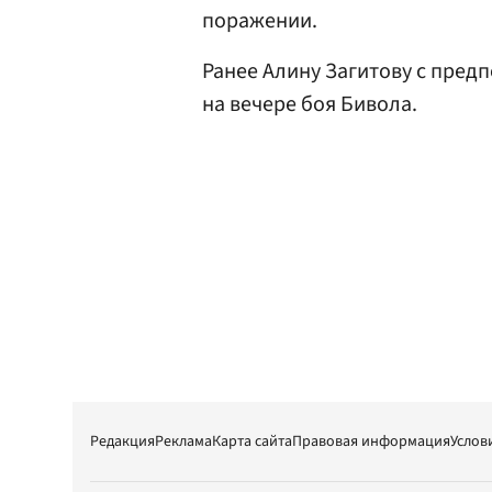
поражении.
Ранее Алину Загитову с пре
на вечере боя Бивола.
Редакция
Реклама
Карта сайта
Правовая информация
Услов