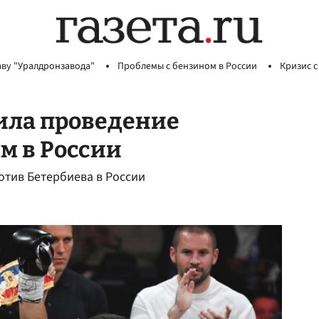
аву "Уралдронзавода"
Проблемы с бензином в России
Кризис с
ила проведение
м в России
тив Бетербиева в России