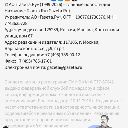
© АО «Газета.Ру» (1999-2026) – Главные новости дня
Название:
Газета.Ru
(Gazeta.Ru)
Учредитель:
АО «Газета.Ру»
, ОГРН 1067761730376, ИНН
7743625728
Адрес учредителя: 125239, Россия, Москва, Коптевская
улица, дом 67
Адрес редакции и издателя:
117105
, г.
Москва
,
Варшавское шоссе, д.9, стр.1
Телефон редакции:
+7 (495) 785-00-12
Факс:
+7 (495) 785-17-01
Электронная почта:
gazeta@gazeta.ru
Свидетельство о регистрации СМИ Эл № ФС77-67642
выдано федеральной службой по надзору в сфере
связи, информационных технологий и массовых
коммуникаций (Роскомнадзор) 10.11.2016 г. Редакция не
несет ответственности за достоверность информации,
содержащейся в рекламных объявлениях. Редакция не
предоставляет справочной информации.
Информация об ограничениях