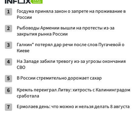
1
Госдума приняла закон о запрете на проживание в
России
2
Рыбоводы Армении вышли на протесты из-за
закрытия рынка России
3
Галкин* потерял дар речи после слов Пугачевой о
Киеве
4
На Западе забили тревогу из-за угрозы окончания
СВО
5
В России стремительно дорожает сахар
6
Кремль переиграл Литву: хитрость с Калининградом
сработала
7
Ермолаев день: что можно и нельзя делать 8 августа