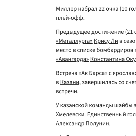
Миллер набрал 22 очка (10 го
плей-офф.
Предыдущее достижение (21 
«Металлурга»
Крису Ли
в сезо
место в списке бомбардиров
«Авангарда»
Константина Ок
Встреча «Ак Барса» с яросла
в
Казани
, завершилась со сче
встречи.
У казанской команды шайбы 
Хмелевски. Единственный го
Александр Полунин.