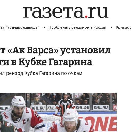
аву "Уралдронзавода"
Проблемы с бензином в России
Кризис с
 «Ак Барса» установил
ти в Кубке Гагарина
ил рекорд Кубка Гагарина по очкам