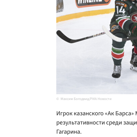
Максим Богодвид/РИА Новости
Игрок казанского «Ак Барса»
результативности среди защи
Гагарина.