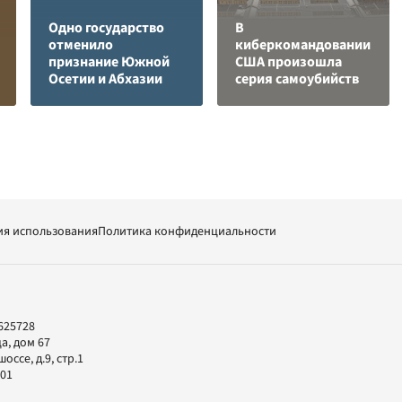
Одно государство
В
отменило
киберкомандовании
признание Южной
США произошла
Осетии и Абхазии
серия самоубийств
ия использования
Политика конфиденциальности
625728
а, дом 67
ссе, д.9, стр.1
-01