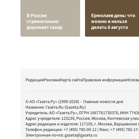
В России
Ермолаев день: что
стремительно
можно и нельзя
дорожает сахар
делать 8 августа
Редакция
Реклама
Карта сайта
Правовая информация
Услов
© АО «Газета.Ру» (1999-2026) – Главные новости дня
Название:
Газета.Ru
(Gazeta.Ru)
Учредитель:
АО «Газета.Ру»
, ОГРН 1067761730376, ИНН 7743
Адрес учредителя: 125239, Россия, Москва, Коптевская улиц
Адрес редакции и издателя:
117105
, г.
Москва
,
Варшавское шо
Телефон редакции:
+7 (495) 785-00-12
| Факс:
+7 (495) 785-17
Электронная почта:
gazeta@gazeta.ru