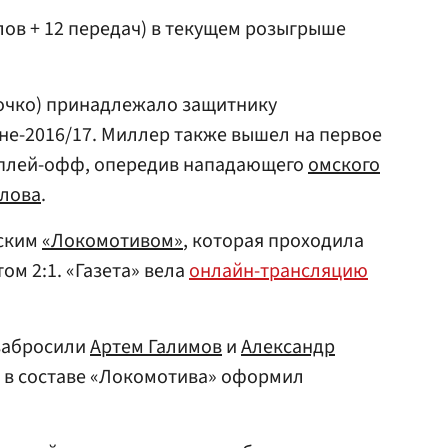
лов + 12 передач) в текущем розыгрыше
очко) принадлежало защитнику
не-2016/17. Миллер также вышел на первое
 плей-офф, опередив нападающего
омского
улова
.
вским
«Локомотивом»
, которая проходила
том 2:1. «Газета» вела
онлайн-трансляцию
забросили
Артем Галимов
и
Александр
л в составе «Локомотива» оформил