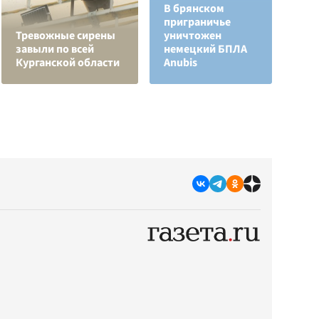
В брянском
приграничье
Л
Тревожные сирены
уничтожен
з
завыли по всей
немецкий БПЛА
в
Курганской области
Anubis
р