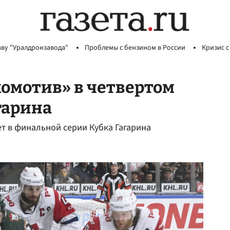
аву "Уралдронзавода"
Проблемы с бензином в России
Кризис с
комотив» в четвертом
гарина
ет в финальной серии Кубка Гагарина