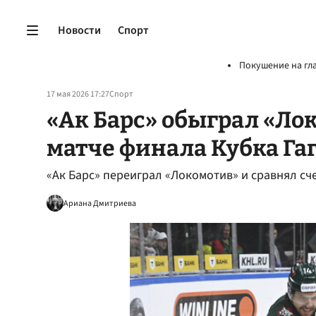
Новости
Спорт
Покушение на гл
17 мая 2026 17:27
Спорт
«Ак Барс» обыграл «Ло
матче финала Кубка Га
«Ак Барс» переиграл «Локомотив» и сравнял сч
Ариана Дмитриева