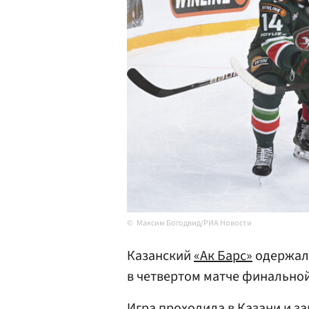
Максим Богодвид/РИА Новости
Казанский
«Ак Барс»
одержал 
в четвертом матче финальной
Игра проходила в
Казани
и за