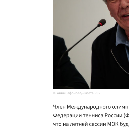
Анна Сафонова/«Газета.Ru»
Член Международного олимпи
Федерации тенниса России (
что на летней сессии МОК бу