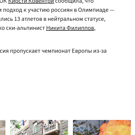
МОК
Кирсти Ковентри
сообщила, что
 подход к участию россиян в Олимпиаде —
лись 13 атлетов в нейтральном статусе,
ко ски-альпинист
Никита Филиппов
,
ссия пропускает чемпионат Европы из-за