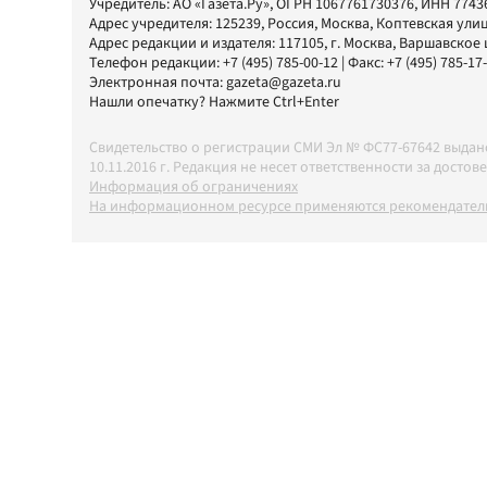
Учредитель:
АО «Газета.Ру»
, ОГРН 1067761730376, ИНН 7743
Адрес учредителя: 125239, Россия, Москва, Коптевская улиц
Адрес редакции и издателя:
117105
, г.
Москва
,
Варшавское шо
Телефон редакции:
+7 (495) 785-00-12
| Факс:
+7 (495) 785-17
Электронная почта:
gazeta@gazeta.ru
Нашли опечатку? Нажмите Ctrl+Enter
Свидетельство о регистрации СМИ Эл № ФС77-67642 выда
10.11.2016 г. Редакция не несет ответственности за дос
Информация об ограничениях
На информационном ресурсе применяются рекомендатель