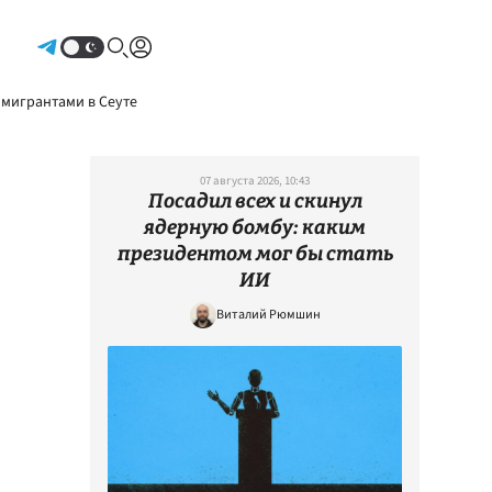
Авторизоваться
 мигрантами в Сеуте
07 августа 2026, 10:43
Посадил всех и скинул
ядерную бомбу: каким
президентом мог бы стать
ИИ
Виталий Рюмшин