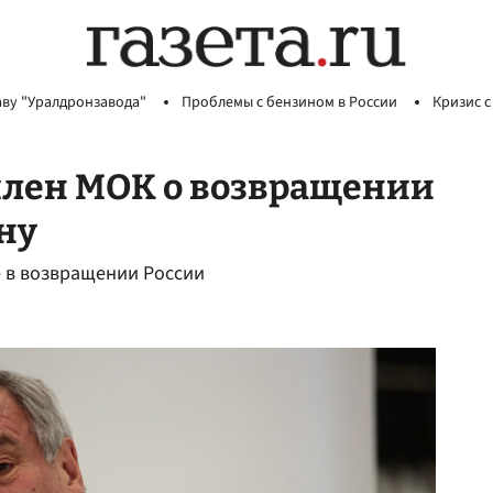
аву "Уралдронзавода"
Проблемы с бензином в России
Кризис с
 член МОК о возвращении
ну
 в возвращении России