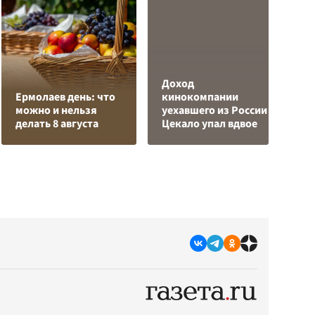
Доход
Л
Ермолаев день: что
кинокомпании
з
можно и нельзя
уехавшего из России
в
делать 8 августа
Цекало упал вдвое
р