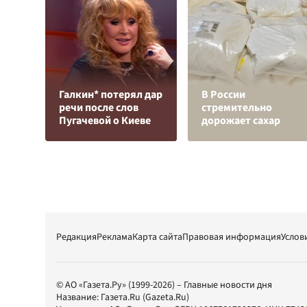
Галкин* потерял дар
В России
речи после слов
стремительно
Пугачевой о Киеве
дорожает сахар
Редакция
Реклама
Карта сайта
Правовая информация
Услов
© АО «Газета.Ру» (1999-2026) – Главные новости дня
Название:
Газета.Ru
(Gazeta.Ru)