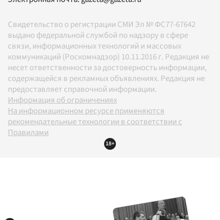
Свидетельство о регистрации СМИ Эл № ФС77-67642
выдано федеральной службой по надзору в сфере
связи, информационных технологий и массовых
коммуникаций (Роскомнадзор) 10.11.2016 г. Редакция не
несет ответственности за достоверность информации,
содержащейся в рекламных объявлениях. Редакция не
предоставляет справочной информации.
Информация об ограничениях
На информационном ресурсе применяются
рекомендательные технологии в соответствии с
Правилами
18+