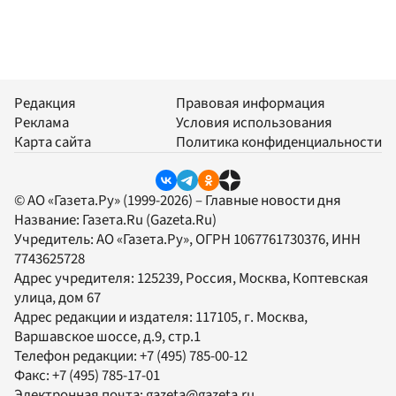
Редакция
Правовая информация
Реклама
Условия использования
Карта сайта
Политика конфиденциальности
© АО «Газета.Ру» (1999-2026) – Главные новости дня
Название:
Газета.Ru
(Gazeta.Ru)
Учредитель:
АО «Газета.Ру»
, ОГРН 1067761730376, ИНН
7743625728
Адрес учредителя: 125239, Россия, Москва, Коптевская
улица, дом 67
Адрес редакции и издателя:
117105
, г.
Москва
,
Варшавское шоссе, д.9, стр.1
Телефон редакции:
+7 (495) 785-00-12
Факс:
+7 (495) 785-17-01
Электронная почта:
gazeta@gazeta.ru