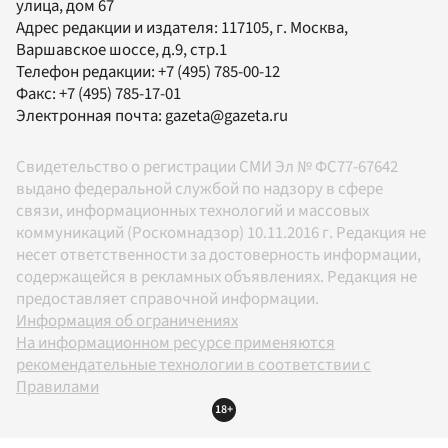
улица, дом 67
Адрес редакции и издателя:
117105
, г.
Москва
,
Варшавское шоссе, д.9, стр.1
Телефон редакции:
+7 (495) 785-00-12
Факс:
+7 (495) 785-17-01
Электронная почта:
gazeta@gazeta.ru
Свидетельство о регистрации СМИ Эл № ФС77-67642
выдано федеральной службой по надзору в сфере
связи, информационных технологий и массовых
коммуникаций (Роскомнадзор) 10.11.2016 г. Редакция не
несет ответственности за достоверность информации,
содержащейся в рекламных объявлениях. Редакция не
предоставляет справочной информации.
Информация об ограничениях
На информационном ресурсе применяются
рекомендательные технологии в соответствии с
Правилами
18+