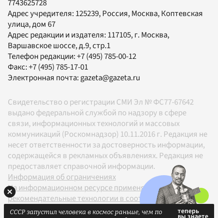
7743625728
Адрес учредителя: 125239, Россия, Москва, Коптевская
улица, дом 67
Адрес редакции и издателя:
117105
, г.
Москва
,
Варшавское шоссе, д.9, стр.1
Телефон редакции:
+7 (495) 785-00-12
Факс:
+7 (495) 785-17-01
Электронная почта:
gazeta@gazeta.ru
Свидетельство о регистрации СМИ Эл № ФС77-67642
выдано федеральной службой по надзору в сфере
связи, информационных технологий и массовых
коммуникаций (Роскомнадзор) 10.11.2016 г. Редакция не
несет ответственности за достоверность информации,
содержащейся в рекламных объявлениях. Редакция не
предоставляет справочной информации.
Информация об ограничениях
На информационном ресурсе применяются
рекомендательные технологии в соответствии с
Правилами
СССР запустил человека в космос раньше, чем по