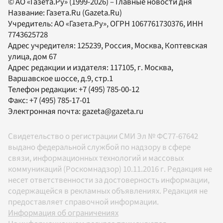
© АО «Газета.Ру» (1999-2026) – Главные новости дня
Название:
Газета.Ru
(Gazeta.Ru)
Учредитель:
АО «Газета.Ру»
, ОГРН 1067761730376, ИНН
7743625728
Адрес учредителя: 125239, Россия, Москва, Коптевская
улица, дом 67
Адрес редакции и издателя:
117105
, г.
Москва
,
Варшавское шоссе, д.9, стр.1
Телефон редакции:
+7 (495) 785-00-12
Факс:
+7 (495) 785-17-01
Электронная почта:
gazeta@gazeta.ru
Свидетельство о регистрации СМИ Эл № ФС77-67642
выдано федеральной службой по надзору в сфере
связи, информационных технологий и массовых
коммуникаций (Роскомнадзор) 10.11.2016 г. Редакция не
несет ответственности за достоверность информации,
содержащейся в рекламных объявлениях. Редакция не
предоставляет справочной информации.
Информация об ограничениях