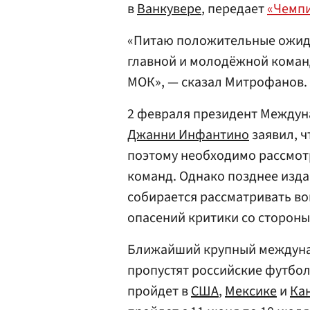
в
Ванкувере
, передает
«Чемп
«Питаю положительные ожида
главной и молодёжной коман
МОК», — сказал Митрофанов.
2 февраля президент Между
Джанни Инфантино
заявил, ч
поэтому необходимо рассмот
команд. Однако позднее изда
собирается рассматривать во
опасений критики со стороны
Ближайший крупный междуна
пропустят российские футбол
пройдет в
США
,
Мексике
и
Ка