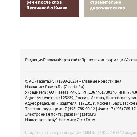
речи после слов
стремительно
Пугачевой о Киеве
дорожает сахар
Редакция
Реклама
Карта сайта
Правовая информация
Услов
© АО «Газета.Ру» (1999-2026) – Главные новости дня
Название:
Газета.Ru
(Gazeta.Ru)
Учредитель:
АО «Газета.Ру»
, ОГРН 1067761730376, ИНН 7743
Адрес учредителя: 125239, Россия, Москва, Коптевская улиц
Адрес редакции и издателя:
117105
, г.
Москва
,
Варшавское шо
Телефон редакции:
+7 (495) 785-00-12
| Факс:
+7 (495) 785-17
Электронная почта:
gazeta@gazeta.ru
Нашли опечатку? Нажмите Ctrl+Enter
Свидетельство о регистрации СМИ Эл № ФС77-67642 выда