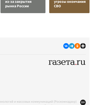
из-за закрытия
угрозы окончания
в
рынка России
СВО
р
ехнологий и массовых коммуникаций (Роскомнадзор)
18+