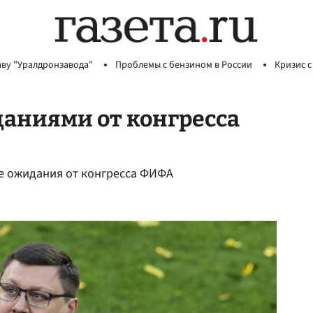
аву "Уралдронзавода"
Проблемы с бензином в России
Кризис с
аниями от конгресса
е ожидания от конгресса ФИФА