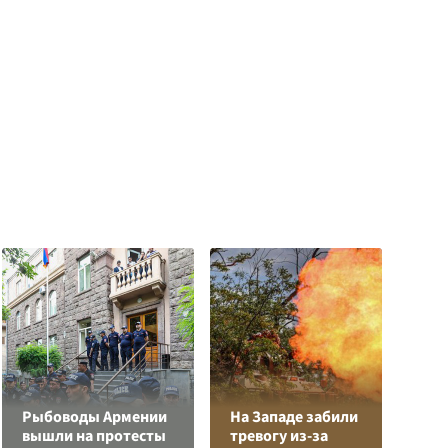
Рыбоводы Армении
На Западе забили
Л
вышли на протесты
тревогу из-за
з