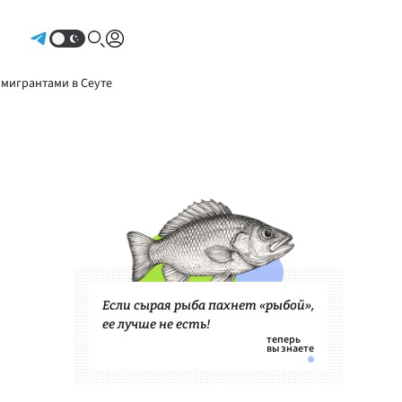
Авторизоваться
 мигрантами в Сеуте
Если сырая рыба пахнет «рыбой»,
ее лучше не есть!