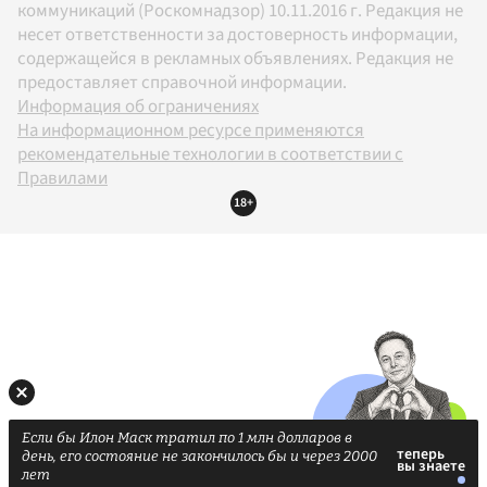
коммуникаций (Роскомнадзор) 10.11.2016 г. Редакция не
несет ответственности за достоверность информации,
содержащейся в рекламных объявлениях. Редакция не
предоставляет справочной информации.
Информация об ограничениях
На информационном ресурсе применяются
рекомендательные технологии в соответствии с
Правилами
18+
Если бы Илон Маск тратил по 1 млн долларов в
день, его состояние не закончилось бы и через 2000
лет