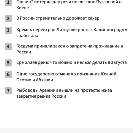
1
Галкин* потерял дар речи после слов Пугачевой о
Киеве
2
В России стремительно дорожает сахар
3
Кремль переиграл Литву: хитрость с Калининградом
сработала
4
Госдума приняла закон о запрете на проживание в
России
5
Ермолаев день: что можно и нельзя делать 8 августа
6
Одно государство отменило признание Южной
Осетии и Абхазии
7
Рыбоводы Армении вышли на протесты из-за
закрытия рынка России