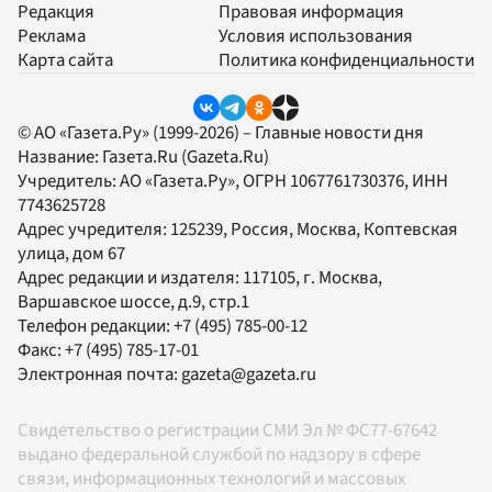
Редакция
Правовая информация
Реклама
Условия использования
Карта сайта
Политика конфиденциальности
© АО «Газета.Ру» (1999-2026) – Главные новости дня
Название:
Газета.Ru
(Gazeta.Ru)
Учредитель:
АО «Газета.Ру»
, ОГРН 1067761730376, ИНН
7743625728
Адрес учредителя: 125239, Россия, Москва, Коптевская
улица, дом 67
Адрес редакции и издателя:
117105
, г.
Москва
,
Варшавское шоссе, д.9, стр.1
Телефон редакции:
+7 (495) 785-00-12
Факс:
+7 (495) 785-17-01
Электронная почта:
gazeta@gazeta.ru
Свидетельство о регистрации СМИ Эл № ФС77-67642
выдано федеральной службой по надзору в сфере
связи, информационных технологий и массовых